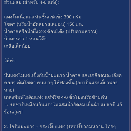
ส่วนผสม (สำหรับ 4-6 แท่ง):
แตงโมเนื้อแดง หั่นชิ้นแช่แข็ง 300 กรัม
โซดา (หรือน้ำอัดลมรสเลมอน) 150 มล.
น้ำตาลหรือน้ำผึ้ง 2-3 ช้อนโต๊ะ (ปรับตามหวาน)
น้ำมะนาว 1 ช้อนโต๊ะ
เกลือเล็กน้อย
วิธีทำ:
ปั่นแตงโมแช่แข็งกับน้ำมะนาว น้ำตาล และเกลือจนละเอียด
ค่อยๆ เติมโซดา คนเบาๆ ให้ฟองขึ้น (อย่าปั่นแรงเดี๋ยวฟอง
หาย)
เทลงพิมพ์ไอติมแท่ง แช่ฟรีซ 4-6 ชั่วโมงหรือข้ามคืน
→ รสชาติเหมือนกินแตงโมผสมน้ำอัดลม เย็นฉ่ำ แปลกดี แก้
ร้อนสุดๆ!
2. ไอติมมะม่วง + กระเจี๊ยบแดง (รสเปรี้ยวอมหวาน ไทยๆ