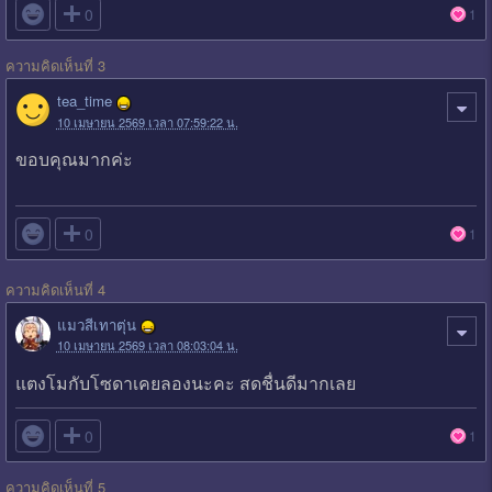

0
1
ความคิดเห็นที่ 3
tea_time
10 เมษายน 2569 เวลา 07:59:22 น.
ขอบคุณมากค่ะ

0
1
ความคิดเห็นที่ 4
แมวสีเทาตุ่น
10 เมษายน 2569 เวลา 08:03:04 น.
แตงโมกับโซดาเคยลองนะคะ สดชื่นดีมากเลย

0
1
ความคิดเห็นที่ 5