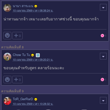
นานา สาระแน
10 เมษายน 2569 เวลา 08:38:24 น.
น่าทานมากจ้า เหมาะเลยกับอากาศช่วงนี้ ขอบคุณมากจ้า

0
1
ความคิดเห็นที่ 8
Chow Tu Tu
10 เมษายน 2569 เวลา 09:20:21 น.
ขอบคุณสำหรับสูตร คลายร้อนนะคะ

0
1
ความคิดเห็นที่ 9
ToR_GerRarD
10 เมษายน 2569 เวลา 10:28:32 น.