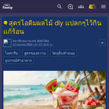
close
สุตรไอติมผลไม้ diy แปลกๆไว้กิน
เเก้ร้อน
สมาชิกหมายเลข 8097364
10 เมษายน 2569 เวลา 07:16:41 น.
ไอศกรีม
สูตรของหวาน
วัตถุดิบทำขนม
อุปกรณ์ทำอาหาร