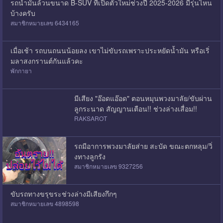
รถน้ำมันล้วนขนาด B-SUV ที่เปิดตัวใหม่ช่วงปี 2025-2026 มีรุ่นไหน
บ้างครับ
สมาชิกหมายเลข 6434165
เมื่อเช้า รถบนถนนน้อยลง เขาไม่ขับรถเพราะประหยัดน้ำมัน หรือเริ่
มลาสงกรานต์กันแล้วคะ
พักกายา
มีเสียง "อ๊อดแอ๊อด" ตอนหมุนพวงมาลัย/ขับผ่าน
ลูกระนาด สัญญานเตือน!! ช่วงล่างเสื่อม!!
RAKSAROT
รถมีอาการพวงมาลัยส่าย สะบัด ขณะตกหลุม/วิ่
งทางลูกรัง
สมาชิกหมายเลข 9327256
ขับรถทางขรุขระช่วงล่างมีเสียงกึกๆ
สมาชิกหมายเลข 4898598