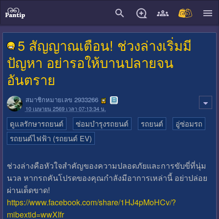
close
5 สัญญาณเตือน! ช่วงล่างเริ่มมี
ปัญหา อย่ารอให้บานปลายจน
อันตราย
สมาชิกหมายเลข 2933266
10 เมษายน 2569 เวลา 07:13:34 น.
ดูแลรักษารถยนต์
ซ่อมบำรุงรถยนต์
รถยนต์
อู่ซ่อมรถ
รถยนต์ไฟฟ้า (รถยนต์ EV)
ช่วงล่างคือหัวใจสำคัญของความปลอดภัยและการขับขี่ที่นุ่ม
นวล หากรถคันโปรดของคุณกำลังมีอาการเหล่านี้ อย่าปล่อย
ผ่านเด็ดขาด!
https://www.facebook.com/share/1HJ4pMoHCv/?
mibextid=wwXIfr