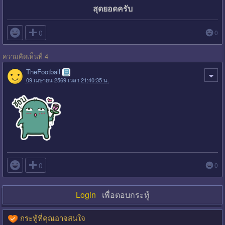
สุดยอดครับ

0
0
ความคิดเห็นที่ 4
TheFootball
09 เมษายน 2569 เวลา 21:40:35 น.

0
0
Login
เพื่อตอบกระทู้
กระทู้ที่คุณอาจสนใจ