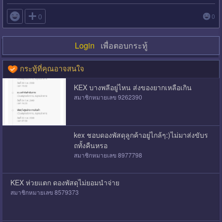

0
0
Login
เพื่อตอบกระทู้
กระทู้ที่คุณอาจสนใจ
KEX บางพลีอยู่ไหน ส่งของยากเหลือเกิน
สมาชิกหมายเลข 9262390
kex ชอบดองพัสดุลูกค้าอยู่ไกล้ๆ:)ไม่มาส่งขับร
ถทั้งคืนหรอ
สมาชิกหมายเลข 8977798
KEX ห่วยแตก ดองพัสดุไม่ยอมนำจ่าย
สมาชิกหมายเลข 8579373