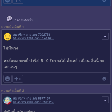

0
7
ความคิดเห็น
ความคิดเห็นที่ 1
สมาชิกหมายเลข 7292751
08 เมษายน 2569 เวลา 13:46:16 น.
ไม่มีทาง
หงส์แดง จะขยี้ ปารีส 5 - 0 รับรองได้ ทั้งเหย้า เยือน คืนนี้ จะ
เละแน่ๆ

0
0
ความคิดเห็นที่ 2
สมาชิกหมายเลข 8877167
08 เมษายน 2569 เวลา 13:50:02 น.
ปารีสก็แค่ทางผ่าน