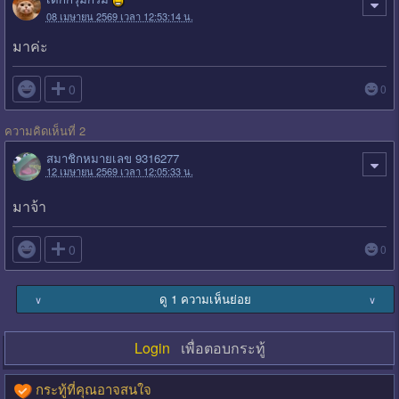
08 เมษายน 2569 เวลา 12:53:14 น.
มาค่ะ

0
0
ความคิดเห็นที่ 2
สมาชิกหมายเลข 9316277
12 เมษายน 2569 เวลา 12:05:33 น.
มาจ้า

0
0
ดู 1 ความเห็นย่อย
∨
∨
Login
เพื่อตอบกระทู้
กระทู้ที่คุณอาจสนใจ