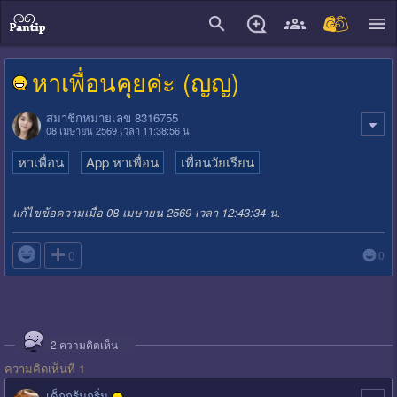
close
หาเพื่อนคุยค่ะ (ญญ)
สมาชิกหมายเลข 8316755
08 เมษายน 2569 เวลา 11:38:56 น.
หาเพื่อน
App หาเพื่อน
เพื่อนวัยเรียน
แก้ไขข้อความเมื่อ 08 เมษายน 2569 เวลา 12:43:34 น.

0
0
2
ความคิดเห็น
ความคิดเห็นที่ 1
เด็กกรุ้มกริ่ม