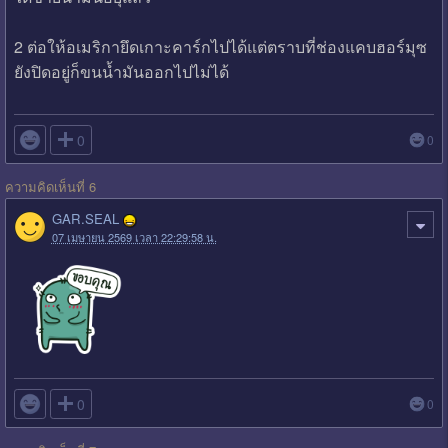
2 ต่อให้อเมริกายึดเกาะคาร์กไปได้แต่ตราบที่ช่องแคบฮอร์มุซ
ยังปิดอยู่ก็ขนน้ำมันออกไปไม่ได้

0
0
ความคิดเห็นที่ 6
GAR.SEAL
07 เมษายน 2569 เวลา 22:29:58 น.

0
0