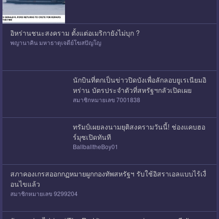
อิหร่านชนะสงคราม ตั้งแต่อเมริกายังไม่บุก ?
พญานาคิน มหาธาตุเจดีย์โฆสปัญโญ
นักบินที่ตกเป็นข่าวปิดบังเพื่อลักลอบยูเรเนียมอิ
หร่าน บัตรประจำตัวที่สหรัฐฯกลัวเปิดเผย
สมาชิกหมายเลข 7001838
ทรัมป์เผยลงนามยุติสงครามวันนี้! ช่องแคบฮอ
ร์มุซเปิดทันที
BallballtheBoy01
สภาคองเกรสออกกฏหมายผูกกองทัพสหรัฐฯ รับใช้อิสราเอลแบบไร้เงื่
อนไขแล้ว
สมาชิกหมายเลข 9299204