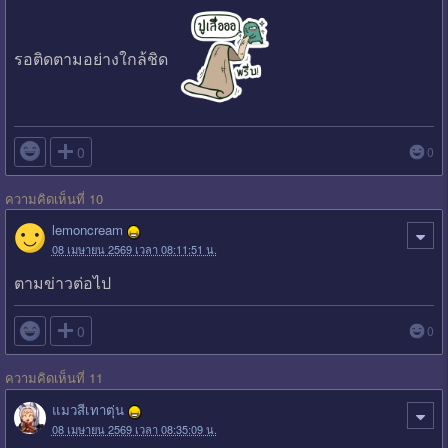
รอติดตามอย่างใกล้ชิด

0
0
ความคิดเห็นที่ 10
lemoncream
08 เมษายน 2569 เวลา 08:11:51 น.
ตามข่าวต่อไป

0
0
ความคิดเห็นที่ 11
แมวสีเทาตุ่น
08 เมษายน 2569 เวลา 08:35:09 น.