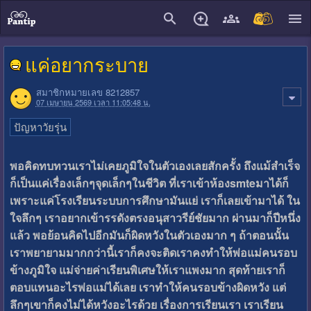
close
แค่อยากระบาย
สมาชิกหมายเลข 8212857
07 เมษายน 2569 เวลา 11:05:48 น.
ปัญหาวัยรุ่น
พอคิดทบทวนเราไม่เคยภูมิใจในตัวเองเลยสักครั้ง ถึงแม้สำเร็จ
ก็เป็นแค่เรื่องเล็กๆจุดเล็กๆในชีวิต ที่เราเข้าห้องsmteมาได้ก็
เพราะแค่โรงเรียนระบบการศึกษามันแย่ เราก็เลยเข้ามาได้ ใน
ใจลึกๆ เราอยากเข้ารรดังตรงอนุสาวรีย์ชัยมาก ผ่านมาก็ปีหนึ่ง
แล้ว พอย้อนคิดไปอีกมันก็ผิดหวังในตัวเองมาก ๆ ถ้าตอนนั้น
เราพยายามมากกว่านี้เราก็คงจะติดเราคงทำให้พ่อแม่คนรอบ
ข้างภูมิใจ แม่จ่ายค่าเรียนพิเศษให้เราแพงมาก สุดท้ายเราก็
ตอบแทนอะไรพ่อแม่ได้เลย เราทำให้คนรอบข้างผิดหวัง แต่
ลึกๆเขาก็คงไม่ได้หวังอะไรด้วย เรื่องการเรียนเรา เราเรียน