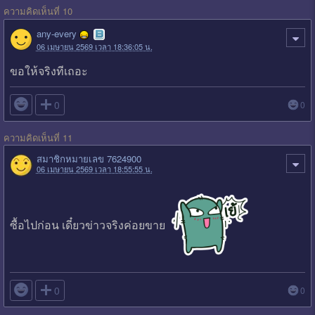
ความคิดเห็นที่ 10
any-every
06 เมษายน 2569 เวลา 18:36:05 น.
ขอให้จริงทีเถอะ

0
0
ความคิดเห็นที่ 11
สมาชิกหมายเลข 7624900
06 เมษายน 2569 เวลา 18:55:55 น.
ซื้อไปก่อน เดี๋ยวข่าวจริงค่อยขาย

0
0