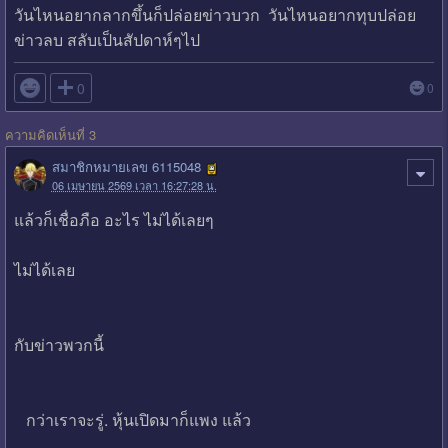
วันไหนอยากลากขึ้นก็ปล่อยข่าวบวก วันไหนอยากทุบปล่อย
ข่าวลบ สลับเป็นสัปดาห์ๆไป

0
0
ความคิดเห็นที่ 3
สมาชิกหมายเลข 6115048
06 เมษายน 2569 เวลา 16:27:28 น.
แล้วก็เชื่อภือ อะไร ไม่ได้เลยๆ
ไม่ได้เลย
กับข่าวพวกนี้
กว่าเราจะรู่. หุ้นเปิดมาก็แพง แล้ว