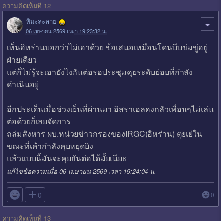
ความคิดเห็นที่ 12
หิมะละลาย
06 เมษายน 2569 เวลา 19:23:32 น.
เห็นอิหร่านบอกว่าไม่เอาด้วย ข้อเสนอเหมือนโดนบีบข่มขู่อยู่
ฝ่ายเดียว
แต่ก็ไม่รู้จะเอายังไงกันต่อรอประชุมคุยระดับย่อยที่กำลัง
ดำเนินอยู่
อีกประเด็นเมื่อช่วงเย็นที่ผ่านมา อิสราเอลคงกลัวเพื่อนๆไม่เล่น
ต่อด้วยก็เลยจัดการ
ถล่มสังหาร ผบ.หน่วยข่าวกรองของIRGC(อิหร่าน) ตุยเย่ใน
ขณะที่เค้ากำลังคุยหยุดยิง
แล้วแบบนี้มันจะคุยกันต่อได้มั้ยเนียะ
แก้ไขข้อความเมื่อ 06 เมษายน 2569 เวลา 19:24:04 น.

0
0
ความคิดเห็นที่ 13