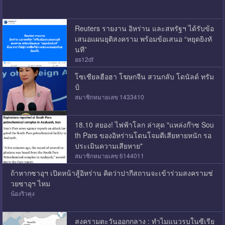
Reuters รายงาน อิหร่าน และสหรัฐฯ ได้รับข้อ
เสนอแผนยุติสงคราม พร้อมข้อเสนอ “หยุดยิงทั
นที”
as12df
โซเชียลฮือฮา โฆษกจีน สวนกลับ โดนัลด์ ทรัม
ป์
สมาชิกหมายเลข 1433410
18.10 สยอง! ไฟฟ้าโลก ล่าสุด "แหล่งก๊าซ Sou
th Pars ของอิหร่านโดนโจมตีเสียหายหนัก รอ
ประเมินความเสียหาย"
สมาชิกหมายเลข 6144011
ถ้าหากซาอุฯ เปิดหน้าสู้อิหร่าน คิดว่าปากีสถานจะเข้าร่วมสงครามช่
วยซาอุฯ ไหม
น้องริวคุง
สงครามตะวันออกกลาง : ทำไมแนวรบในซีเรีย