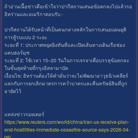
ถ้าอ่านเนื้อข่าวคือเข้าใจว่าปากีสถานเสนอข้อตกลงไปแล้วรอ
อิหร่านและอเมริกาตอบรับ -
ปากีสถานได้รับหน้าที่เป็นคนกลางหลักในการเสนอแผนยุติ
การสู้รบแบบ 2 ระยะ
ระยะที่ 1: ประกาศหยุดยิงทันทีและเปิดเส้นทางเดินเรือช่อง
แคบฮอร์มุซ
ระยะที่ 2: ใช้เวลา 15–20 วันในการเจรจาเพื่อบรรลุข้อตกลง
ในขั้นสุดท้ายที่กรุงอิสลามาบัด
เงื่อนไข: อิหร่านต้องให้คำมั่นว่าจะไม่พัฒนาอาวุธนิวเคลียร์
แลกกับการยกเลิกมาตรการคว่ำบาตรและคืนทรัพย์สินที่ถูก
อายัดไว้
แหล่งข่าวรอยเตอร์
https://www.reuters.com/world/china/iran-us-receive-plan-
end-hostilities-immediate-ceasefire-source-says-2026-04-
06/