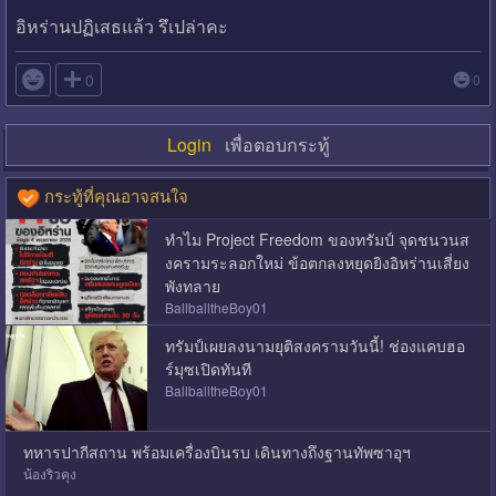
อิหร่านปฏิเสธแล้ว รึเปล่าคะ

0
0
Login
เพื่อตอบกระทู้
กระทู้ที่คุณอาจสนใจ
ทำไม Project Freedom ของทรัมป์ จุดชนวนส
งครามระลอกใหม่ ข้อตกลงหยุดยิงอิหร่านเสี่ยง
พังทลาย
BallballtheBoy01
ทรัมป์เผยลงนามยุติสงครามวันนี้! ช่องแคบฮอ
ร์มุซเปิดทันที
BallballtheBoy01
ทหารปากีสถาน พร้อมเครื่องบินรบ เดินทางถึงฐานทัพซาอุฯ
น้องริวคุง