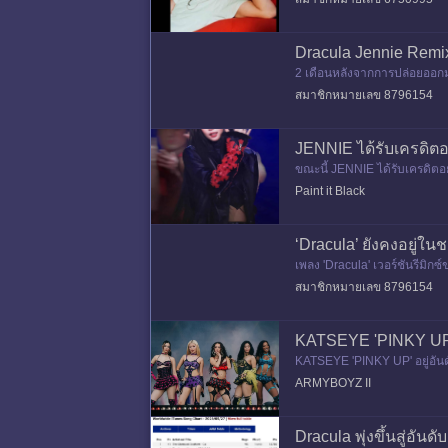
Dracula Jennie Remix
2 เดือนหลังจากการปล่อยออกมา
สมาชิกหมายเลข 8796154
JENNIE ได้รับเครดิตอ
ขณะนี้ JENNIE ได้รับเครดิตอย
ต Billboard Hot 100 ซึ่งจะเป็
Paint it Black
‘Dracula’ ยังคงอยู่ในช
เพลง 'Dracula' เวอร์ชันรีมิก
สมาชิกหมายเลข 8796154
KATSEYE 'PINKY UP' อย
KATSEYE 'PINKY UP' อยู่อัน
ARMYBOYZ II
Dracula พุ่งขึ้นสู่อั