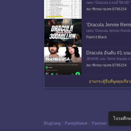
เพลง “Dracula (เจนนี่ รีมิกซ์
รายเดือนมากกว่า
สมาชิกหมายเลข 8796154
‘Dracula Jennie Remix
เพลง ‘Dracula Jennie Remix’
emix’ ยังกลาย
Paint it Black
Dracula อันดับ #1.บนเ
JENNIE และ Tame Impala ปรา
สมาชิกหมายเลข 8796154
อ่านกระทู้อื่นที่พูดคุยเกี่
โปรดศึกษ
BlogGang
|
PantipMarket
|
Pantown
|
Maggang