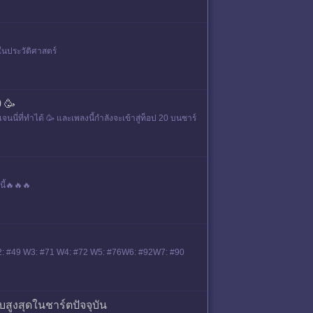
ในประวัติศาสตร์
 🥳
นี่ที่ทำได้ 🥳 และเพลงนี้กำลังจะเข้าสู่ท็อป 20 บนชาร์
นี้🔥🔥🔥
 W2: #49 W3: #71 W4: #72 W5: #76W6: #92W7: #90
บสูงสุดในชาร์ตปัจจุบัน