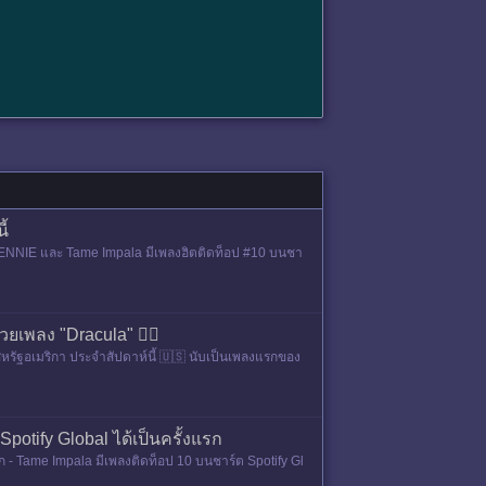
ี้
ให้ JENNIE และ Tame Impala มีเพลงฮิตติดท็อป #10 บนชา
ยเพลง "Dracula" 🧛‍♀️
สหรัฐอเมริกา ประจำสัปดาห์นี้ 🇺🇸 นับเป็นเพลงแรกของ
otify Global ได้เป็นครั้งแรก
ก - Tame Impala มีเพลงติดท็อป 10 บนชาร์ต Spotify Gl