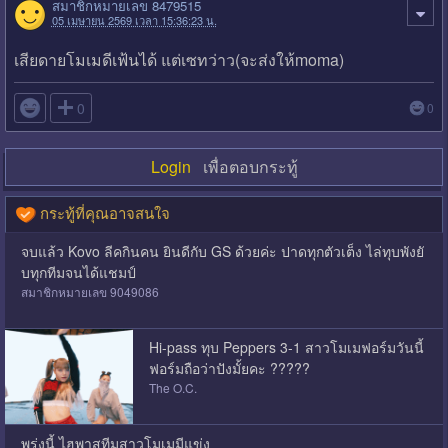
สมาชิกหมายเลข 8479515
05 เมษายน 2569 เวลา 15:36:23 น.
เสียดายโมเมดีเฟ้นได้ แต่เซทว่าว(จะส่งให้moma)

0
0
Login
เพื่อตอบกระทู้
กระทู้ที่คุณอาจสนใจ
จบแล้ว Kovo ลีคกินคน ยินดีกับ GS ด้วยค่ะ ปาดทุกตัวเต็ง ไล่ทุบพังยั
บทุกทีมจนได้แชมป์
สมาชิกหมายเลข 9049086
Hi-pass ทุบ Peppers 3-1 สาวโมเมฟอร์มวันนี้
ฟอร์มถือว่าปังมั้ยคะ ?????
The O.C.
พรุ่งนี้ ไฮพาสทีมสาวโมเมมีแข่ง