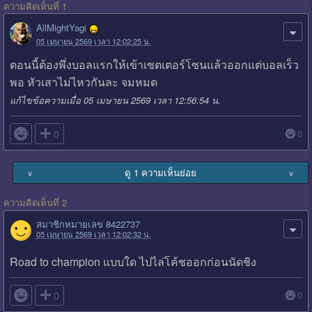
ความคิดเห็นที่ 1
AllMightYagi
05 เมษายน 2569 เวลา 12:02:25 น.
ตอนนี้ต้องพึ่งบอลแรกให้เข้าเซตเตอร์โซนแล้วออกแต่บอลเร็ว
พอ หัวเสาไม่ไหวกันละ จมหมด
แก้ไขข้อความเมื่อ 05 เมษายน 2569 เวลา 12:56:54 น.

0
0
ดู 1 ความเห็นย่อย
∨
∨
ความคิดเห็นที่ 2
สมาชิกหมายเลข 8422737
05 เมษายน 2569 เวลา 12:02:32 น.
Road to champion แบบใด ไปไล่โค้ชออกก่อนนัดชิง

0
0