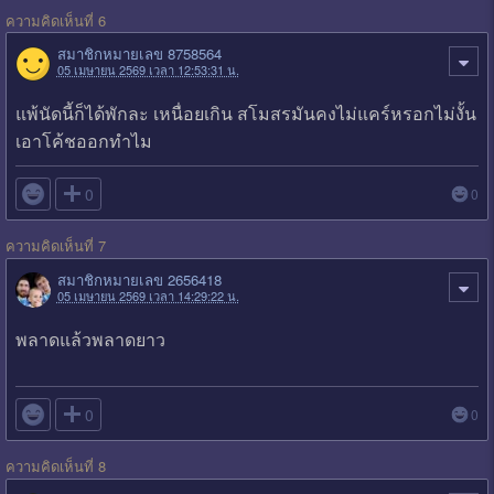
ความคิดเห็นที่ 6
สมาชิกหมายเลข 8758564
05 เมษายน 2569 เวลา 12:53:31 น.
แพ้นัดนี้ก็ได้พักละ เหนื่อยเกิน สโมสรมันคงไม่แคร์หรอกไม่งั้น
เอาโค้ชออกทำไม

0
0
ความคิดเห็นที่ 7
สมาชิกหมายเลข 2656418
05 เมษายน 2569 เวลา 14:29:22 น.
พลาดแล้วพลาดยาว

0
0
ความคิดเห็นที่ 8