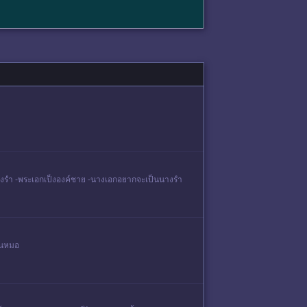
อกเป็นนางรำ -พระเอกเป็งองค์ชาย -นางเอกอยากจะเป็นนางรำ
ป็นหมอ