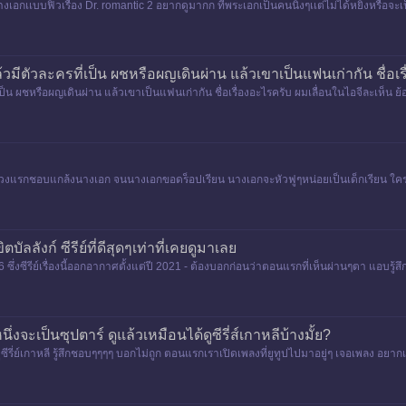
ะเอก นางเอกเเบบฟิวเรื่อง Dr. romantic 2 อยากดูมากก ที่พระเอกเป็นคนนิ่งๆเเต่ไม่ได้หยิ่งหรือ
 แล้วมีตัวละครที่เป็น ผชหรือผญเดินผ่าน แล้วเขาเป็นแฟนเก่ากัน ชื่อเ
ที่เป็น ผชหรือผญเดินผ่าน แล้วเขาเป็นแฟนเก่ากัน ชื่อเรื่องอะไรครับ ผมเลื่อนในไอจีละเห็น ย
ติสๆช่วงแรกชอบแกล้งนางเอก จนนางเอกขอดร็อปเรียน นางเอกจะหัวฟูๆหน่อยเป็นเด็กเรียน 
ัลลังก์ ซีรีย์ที่ดีสุดๆเท่าที่เคยดูมาเลย
26 ซึ่งซีรีย์เรื่องนี้ออกอากาศตั้งแต่ปี 2021 - ต้องบอกก่อนว่าตอนแรกที่เห็นผ่านๆตา แอบ
น้อยกว่า
ึ่งจะเป็นซุปตาร์ ดูแล้วเหมือนได้ดูซีรี่ส์เกาหลีบ้างมั้ย?
นได้ดูซีรี่ย์เกาหลี รู้สึกชอบๆๆๆๆ บอกไม่ถูก ตอนแรกเราเปิดเพลงที่ยูทูปไปมาอยู่ๆ เจอเพลง อ