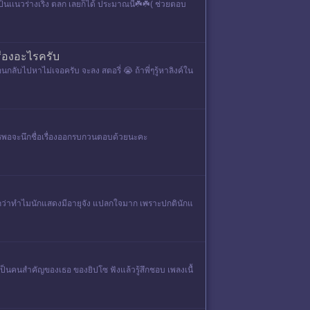
จะเป็นเเนวร่างเริง ตลก เลยก็ได้ ประมาณนี้☘️☘️( ช่วยตอบ
รื่องอะไรครับ
้อนกลับไปหาไม่เจอครับ จะลง สตอรี่ 😭 ถ้าพี่ๆรู้หาลิงค์ใน
ใครพอจะนึกชื่อเรื่องออกรบกวนตอบด้วยนะคะ
รู้สึกว่าทำไมนักแสดงมีอายุจัง แปลกใจมาก เพราะปกตินักแ
ยากเป็นคนสำคัญของเธอ ของยิปโซ ฟังแล้วรู้สึกชอบ เพลงเนื้