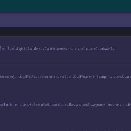
ูไปน้ำตาไหลไป ดูแล้วอินไปหลายวัน พระเอกหล่อ - นางเอกสวย แนะนำหน่อยครับ
่องให้เลย อยากรู้ว่าเป็นซีรี่ย์เรื่องอะไรอะคะ รายละเอียด -เป็นซีรี่ย์เกาหลี -ย้อนยุค -นางเ
์เรื่องอะไรครับ รบกวนขอชื่อไทย หรืออังกฤษ ด้วย เหมือนนางเอกเป็นครูสอนทำขนม พระเอกเ