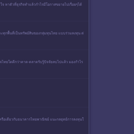
งใจ หาตัวที่ธุรกิจทำแล้วกำไรมีโอกาสขยายไปเรื่อยๆได้
ทุกพื้นที่เป็นทรัพย์สินของกลุ่มทุนไทย แบบร่วมลงทุน ต่
ษฐกิจไทยโตดีกว่าคาด-ตลาดรับรู้ปัจจัยลบไปแล้ว มองกำไร
X เครือเดียวกับธนาคารไทยพาณิชย์ แนะกลยุทธ์การลงทุนใ