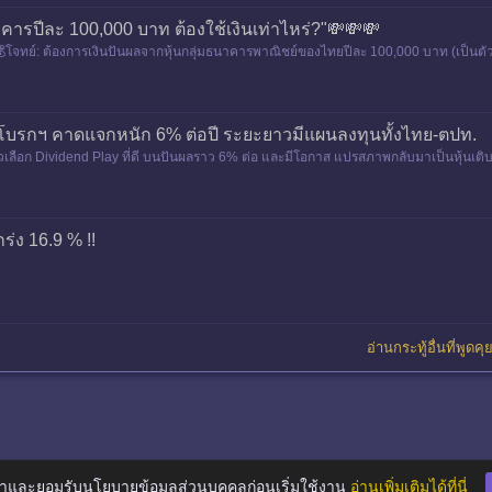
คารปีละ 100,000 บาท ต้องใช้เงินเท่าไหร่?"💸💸💸
จทย์: ต้องการเงินปันผลจากหุ้นกลุ่มธนาคารพาณิชย์ของไทยปีละ 100,000 บาท (เป็นตัว
งปี 2568 หลักการแ
ี โบรกฯ คาดแจกหนัก 6% ต่อปี ระยะยาวมีแผนลงทุนทั้งไทย-ตปท.
ัวเลือก Dividend Play ที่ดี บนปันผลราว 6% ต่อ และมีโอกาส แปรสภาพกลับมาเป็นหุ้นเ
บนความเชี่ยวชาญโรงไฟฟ
่ง 16.9 % !!
อ่านกระทู้อื่นที่พูดค
าและยอมรับนโยบายข้อมูลส่วนบุคคลก่อนเริ่มใช้งาน
อ่านเพิ่มเติมได้ที่นี่