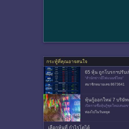
กระทู้ที่คุณอาจสนใจ
65 หุ้น ถูกโบรกฯปรับ
“สำนักข่าวอีไฟแนนซ์ไทย”
สมาชิกหมายเลข 8673641
หุ้นกู้ออกใหม่ 7 บริษัท
เปิดรายชื่อหุ้นกู้ชุดใหม่เสนอ
ทรัพย์-พลังงาน-ไฟแนนซ์-ICT-
ท่องไปในวันหยุด
เลือกหุ้นที่ กำไรโตได้