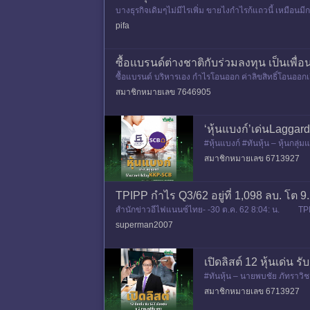
บางธุรกิจเดิมๆไม่มีไรเพิ่ม ขายไงกำไรก้แถวนี้ เหมือนม
ราคาหุ้น-ปัน
pifa
ซื้อแบรนด์ต่างชาติกับร่วมลงทุน เป็นเพื่
ซื้อแบรนด์ บริหารเอง กำไรโอนออก ค่าลิขสิทธิ์โอนออกเส
างชาติทุนหนา
สมาชิกหมายเลข 7646905
‘หุ้นแบงก์’เด่นLagg
#หุ้นแบงก์ #ทันหุ้น – หุ้นกล
ไตรมาส 2/2569 โต YoY ด้าน
สมาชิกหมายเลข 6713927
TPIPP กำไร Q3/62 อยู่ที่ 1,098 ลบ. โต 
สำนักข่าวอีไฟแนนซ์ไทย- -30 ต.ค. 62 8:04: น. TPIPP
superman2007
เปิดลิสต์ 12 หุ้นเด่น ร
#ทันหุ้น – นายพบชัย ภัทราวิ
นภาวะที่ตลาดมีความร้อนแรงเ
สมาชิกหมายเลข 6713927