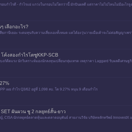
ีกรอบกำไรดี - กำไรแย่ แกว่งในกรอบไม่โตกว่านี้ มักปันผลดี แต่ราคาไม่ไปไหนไม่มีอะไรจู
อนๆ เลือกอะไร?
ียภาษีเยอะ ระดมทุนรับความเสี่ยงเองทั้งหมด แตไต้องวุ่นวายเมื่อเค้าจะไม่ต่อสัญญาเพราะ
ard โค้งสองกำไรโตชูKKP-SCB
ุ่มแบงก์ดีดแรง นักวิเคราะห์มองนักลงทุนเปลี่ยนกลุ่มเทรด เหตุราคา Laggard รับผลดีเศร
กสิกรไท
9.27%
 เผย กำไร Q3/62 อยู่ที่ 1,098 ลบ. โต 9.27% หนุน 9 เดือนกำไร
ับ SET ผันผวน ชู 2 กลยุทธ์สั้น-ยาว
ชญ์, CISA นักกลยุทธ์ตลาดหุ้นและตลาดอนุพันธ์ สายงานวิจัย บริษัทหลักทรัพย์ Innovest
ช่นนี้ ทำ