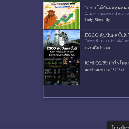
"อยากได้ปันผลหุ้นธนา
1. เป้าหมายและการคำนวณ 💰โ
อ้างอิงจากอัตราปันผลย้อนหลั
Lady_Simplicity
EGCO หุ้นปันผลชั้นด
โบรกฯ ชี้ EGCO เป็นหนึ่งในต
ศ จากตลาดไฟฟ้าฟิลิปปินส์
ท่องไปในวันหยุด
ICHI Q1/69 กำไรโตแกร
สมาชิกหมายเลข 8673641
โปรดศึกษ