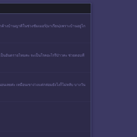
รามาค้างบ้านญาติในช่วงซัมเมอร์(มาเรียน)เพราะบ้านอยู่ไก
มันเป็นอันตรายไหมคะ จะเป็นโรคอะไรรึป่าวคะ ช่วยตอบที
อนเลยค่ะ เหมือนเขาง่วงแต่กล่อมยังไงก็ไม่หลับ บางวัน