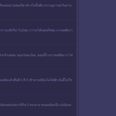
ค่จิบตอนบ่ายสองก็ตาค้างไปทั้งคืน ปรากฏการณ์ กินกาแ
่าจะเลิกก็ปาไป2ทุ่ม กว่าจะได้นอนก็4ทุ่ม เราเลยคิดว่า
รึ่งประจำเลยค่ะ นอนวันละ3ชม. ตอนนี้ร่างกายเพลียมาก ไม่
ับแล้วตื่นตี 2 ตี 3 เช้ามาเหมือนไม่ได้พัก อันนี้ไม่ใช่
 2 ห้องนอนแต่เรามีกัน 5 คน ตายายนอนห้องนึง แม่น้องน