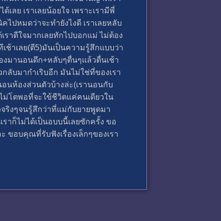
องได้เลย เราเลยน้อยใจ เพราะเรามีพี่
นิคไปหมดว่าจะทำยังไงดี เราเลยหลับ
ได้เราดีใจมากเลยทักไปบอกแม่ ไม่ต้อง
ทีเช้าเลย(ตี5)มันเป็นความรู้สึกแบบว่า
องมานอนดึก+หลับๆตื่นๆแล้วตื่นเช้า
ลับมากำเริบอีก มันไม่ใช่ที่ของเรา
อนอนห้องส่วนตัวบ้างล่ะ(เรานอนกับ
งไม่โตพอที่จะใข้ชีวิตแค่คนเดียวใน
วจริงๆจนรู้สึกว่าที่แม่กับยายพูดมา
เราก็ไม่ได้เป็นอบบนี้เลยซักครั้ง ขอ
 ขอบคุณที่รับฟังเรื่องเล็กๆของเรา