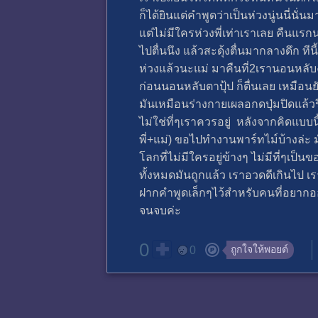
ก็ได้ยินแต่คำพูดว่าเป็นห่วงนู่นนี่นั่
แต่ไม่มีใครห่วงพี่เท่าเราเลย คืน
ไปตื่นนึง แล้วสะดุ้งตื่นมากลางดึก 
ห่วงแล้วนะแม่ มาคืนที่2เรานอนหลับง่า
ก่อนนอนหลับตาปุ้ป ก็ตื่นเลย เหมือน
มันเหมือนร่างกายเผลอกดปุ่มปิดแล้ว
ไม่ใช่ที่ๆเราควรอยู่ หลังจากคิดแบบ
พี่+แม่) ขอไปทำงานพาร์ทไม์บ้างล่ะ ม
โลกที่ไม่มีใครอยู่ข้างๆ ไม่มีที่ๆเป็นข
ทั้งหมดมันถูกแล้ว เราอวดดีเกินไป เรา
ฝากคำพูดเล็กๆไว้สำหรับคนที่อยากออ
จนจบค่ะ
0
ถูกใจให้พอยต์
0