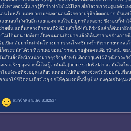
นมาทั้งทางตอนนั้นเรารู้สึกว่า ทำไมไม่มีใครเชื่อใจว่าเราจะดูแลตัวเ
แรกนอนไม่หลับ แต่พยายามข่มตานอนด้วยความรู้สึกจิตตกมาก มันแพ
ทีนี้เลยนอนไม่หลับอีก เลยลองมาแก้ไขปัญหาทีละอย่าง ซึ่งรอบนี้ทำ
ยขึ้น แต่ตื่นกลางดึกตอนตี2 ตี3 แลัวก็ตี4กับตี4:49แล้วก็ตื่นมาอีก
ยังไม่ได้นอน ปกติเราเป็นคนนอนเร็วมากแล้วก็ตื่นสาย พอร่างกายต้
รีบเปิดกลับมาใหม่ มันโหวงมากๆ จนโรคซึมเศร้าที่เราหายนานแล้วก
นี้ก็ตระหนักได้ว่า ที่เราเคยขอแม่ ว่าจะมาอยู่หอคนเดียวบ้างล่ะ ข
ันเป็นสิ่งที่หนักหน่วงมากๆจริงๆสำหรับเด็กอายุแค่15ที่วุฒิภาวะยั
องเราจริงๆ สุดท้ายนี้ก็ไม่รู้ว่ามันคือ(home sick)รึเปล่า แต่มันไม่ไห
ไม่เก่งพอที่จะอยู่คนเดียว แต่ตอนไปเที่ยวต่างจังหวัด3รอบกับเพื่อน
กมาใช้ขีวิตคนเดียวไวๆ ขอให้คุณเจอพื้นที่ๆเป็นของคุณจริงๆนะคะ
สมาชิกหมายเลข 8182537