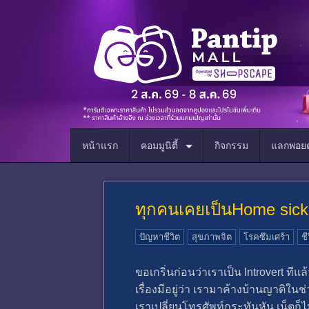
หน้าแรก
คอมมูนิตี้
กิจกรรม
แลกพอยต
ทุกคนเคยเป็นHome sick 
ปัญหาชีวิต
สุขภาพจิต
โรคซึมเศร้า
ชี
ขอเกริ่นก่อนว่าเราเป็น Introvert ที
เรื่องมีอยู่ว่า เรามาค้างบ้านญาติใน
เราเปลี่ยนโทรศัพท์กระทันหัน เน็ตก็ไ