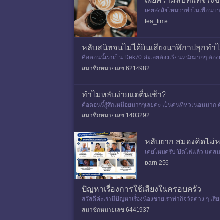
เผยความลับที่แท้จริ
เคยสงสัยไหมว่าทำไมเพื่อนบาง
ฟแล้วยังหลับได้ปกติ ไม่ใช่เรื่อ
tea_time
หลับสนิทจนไม่ได้ยินเสียงนาฬิกาปลุกทำไ
คือตอนนี้เราเป็น Dek70 ค่ะเลยต้องเรียนหนักมากๆ ต้อง
ต้องตื่นมาอ่าน
สมาชิกหมายเลข 6214982
ทำไมหลับง่ายแต่ตื่นเช้า?
คือตอนนี้รู้สึกเหนื่อยมากๆเลยค่ะ เป็นคนที่ห่วงนอนมาก 
รู้จะทำยั
สมาชิกหมายเลข 1403292
หลับยาก สมองคิดไม่ห
เคยไหมครับ ปิดไฟแล้ว แต่สมองย
แค่คิดมากครับ หลายครั้งคือ
parn 256
ปัญหาเรื่องการใช้เสียงในครอบครัว
สวัสดีค่ะเรามีปัญหาเรื่องน้องชายเราทำกิจวัตต่าง ๆ เ
อนห้องนึง ซึ่งท
สมาชิกหมายเลข 6441937