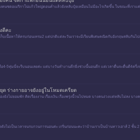
งของคน ซดกาแฟก่อนนอนแต่หลับปุ๋ย
คนซดอเมริกาโน่แก้วใหญ่ตอนค่ำแล้วยังหลับปุ๋ยเหมือนไม่มีอะไรเกิดขึ้น ในขณะที่เราแ
งคิ
งดีคะ
เก็บเนื้อหาให้ครบก่อนเทรม2 แต่ปกติแต่ละวันเราจะมีเรียนพิเศษคณิตกับอังกฤษสลับกันไปกว
คือ4-5ทุ่มนี่จะรีบนอนเลยค่ะ แต่บางวันทำงานดึกยิ่งช่วงนี้นอนดึก แต่เวลาตื่นจะตื่นตี4ค
ยุด ร่างกายอาจยังอยู่ในโหมดเครียด
ังไม่ยอมพัก คิดเรื่องงาน เรื่องเงิน เรื่องพรุ่งนี้วนไปหมด บางคนง่วงแต่หลับไม่ลง บางคนหล
ระบบ
สียงดังไม่เป็นเวลาจนรบกวนการนอนค่ะ เกริ่นก่อนนะคะว่าบ้านเราเป็นบ้านทาวเฮาส์ 2 ชั้น