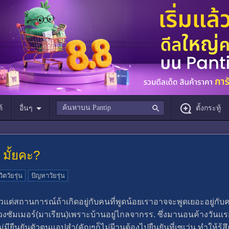
์
อื่นๆ
ตั้งกระทู้
มั้ยคะ?
วิตวัยรุ่น
ปัญหาวัยรุ่น
แล้วแต่สถานการณ์ถ้าเกิดอยู่กับคนที่พูดน้อยเราอาจจะพูดเยอะอยู่ก
ช่วงซัมเมอร์(มาเรียน)เพราะบ้านอยู่ไกลจากรร. ซึ่งมานอนค้างวันแร
ม่มียืนยันตัวตนแอปสำ(คัญๆก็ไม่ผีานต้องไปยืนยันที่เซเว่น ทำให้รู้