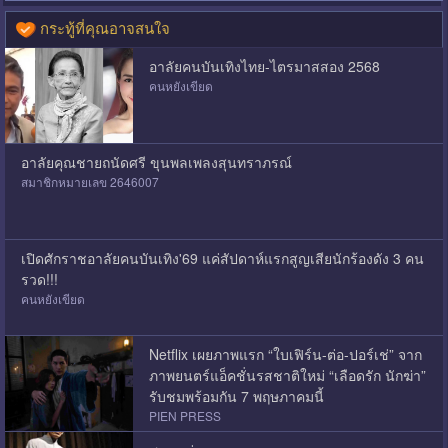
กระทู้ที่คุณอาจสนใจ
อาลัยคนบันเทิงไทย-ไตรมาสสอง 2568
คนหยังเขียด
อาลัยคุณชายถนัดศรี ขุนพลเพลงสุนทราภรณ์
สมาชิกหมายเลข 2646007
เปิดศักราชอาลัยคนบันเทิง'69 แค่สัปดาห์แรกสูญเสียนักร้องดัง 3 คน
รวด!!!
คนหยังเขียด
Netflix เผยภาพแรก “ใบเฟิร์น-ต่อ-ปอร์เช่” จาก
ภาพยนตร์แอ็คชั่นรสชาติใหม่ “เลือดรัก นักฆ่า”
รับชมพร้อมกัน 7 พฤษภาคมนี้
PIEN PRESS