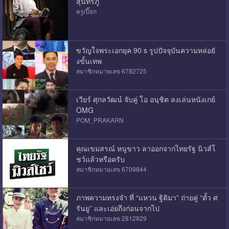
สุนทรภู่
ครูเปี๊ยก
ขวัญใจพระเอกยุค 90 s รูปปัจจุบันความหล่อยั
งขั้นเทพ
สมาชิกหมายเลข 6782725
เวียร์ ศุกลวัฒน์ จับคู่ โอ อนุชิต ลงเล่นหนังเกย์
OMG
POM_PRAKARN
คุณเขมสรณ์ หนูขาว ลาออกจากไทยรัฐ นิวส์โ
ชว์แล้วหรือครับ
สมาชิกหมายเลข 6709844
ภาพความทรงจำ ที่ “แหวน ฐิติมา” ถ่ายคู่ “ตั้ว ศ
รันยู” และเอ่ยถึงก่อนจากไป
สมาชิกหมายเลข 2812829