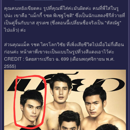
คุณคนหยังเขียดคะ รูปที่คุณพี่ใส่ค่ะมันผิดค่ะ คนที่พี่ใส่ในรู
ปน่ะ เขาคือ "แม็กกี้ รชต พิเชฐโชติ" ซึ่งเป็นนักแสดงซีรีส์วายที่
เป็นคู่จิ้นกับบาส สุรเดช (ซึ่งตอนนี้เปลี่ยนชื่อจริงเป็น "หัสณัฐ"
ไปแล้ว) ค่ะ
ส่วนคุณแม็ค รชต ไตรโลกวิชัย ที่เพิ่งเสียชีวิตไปเมื่อไม่กี่เดือน
ก่อนค่ะ หน้าตาพี่เขาจะเป็นแบบในรูปที่วงสีแดงเอาไว้ค่ะ
CREDIT : นิตยสารเปรียว ฉ. 699 (เดือนพฤศจิกายน พ.ศ.
2555)