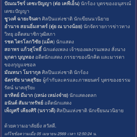
ปัณณวัชร์ เดชะปัญญา (ต่อ เคพีเอ็น)
นักร้อง บุตรของอนุสรณ์
เดชะปัญญา
ชูวงศ์ ฉายะจินดา
ศิลปินแห่งชาติ นักเขียนนวนิยาย
อำนาจ สอนอิ่มสาตร์ (ดุ่ย ณ บางน้อย)
นักจัดรายการข่าวทาง
วิทยุ อดีตสมาชิกวุฒิสภา
รชต ไตรโลกวิชัย (แม็ค
) นักแสดง
สถาพร แก้วสุโพธิ์
นักแต่งเพลง เจ้าของผลงานเพลง สั่งนาง
มุกดา บุญทอง
อดีตนักแสดง ภรรยาของนึกคิด และมารดา
ของกุญแจซอล
มัณทนา โมรากุล
ศิลปินแห่งชาติ นักร้อง
ฉัตรชัย นาคสุริยะ
ผู้กำกับละครและภาพยนตร์ บุตรของธรรม
รัตน์ นาคสุริยะ
อาทิตย์ มีมาก (เหน่ง เหม่งจ๋าย)
นักแสดงตลก
อนันต์ สัมมาทรัพย์
อดีตนักแสดง
เพ็ญศรี เคียงศิริ (นราวดี)
ศิลปินแห่งชาติ นักเขียนนวนิยาย
ด้วยความอาลัยยิ่ง สวัสดี.
แก้ไขข้อความเมื่อ 05 เมษายน 2569 เวลา 12:50:24 น.