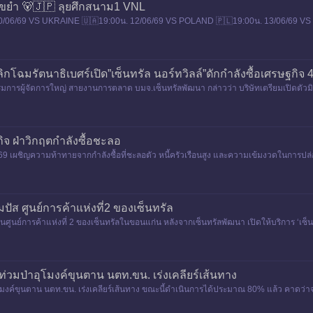
อมขยำ 🐻🇯🇵 ลุยศึกสนาม1 VNL
/06/69 VS UKRAINE 🇺🇦19:00น. 12/06/69 VS POLAND 🇵🇱19:00น. 13/06/69 VS 
พี่รัน หล่อม๊ากกก LAURENT T
ิกโฉมรัตนาธิเบศร์เปิด”เซ็นทรัล นอร์ทวิลล์”ดักกำลังซื้อเศรษฐกิจ
รรมการผู้จัดการใหญ่ สายงานการตลาด บมจ.เซ็นทรัลพัฒนา กล่าวว่า บริษัทเตรียมเปิดตัวมิกซ
ิจ ฝ่าวิกฤตกำลังซื้อชะลอ
ชิญความท้าทายจากกำลังซื้อที่ชะลอตัว หนี้ครัวเรือนสูง และความเข้มงวดในการปล่อยส
ปัส ศูนย์การค้าแห่งที่2 ของเซ็นทรัล
นศูนย์การค้าแห่งที่ 2 ของเซ็นทรัลในขอนแก่น หลังจากเซ็นทรัลพัฒนา เปิดให้บริการ ‘เซ็นทร
ท่วมป่าอุโมงค์ขุนตาน นตท.ขน. เร่งเคลียร์เส้นทาง
ุโมงค์ขุนตาน นตท.ขน. เร่งเคลียร์เส้นทาง ขณะนี้ดำเนินการได้ประมาณ 80% แล้ว คาดว่
xo/?mibextid=wwXIfr