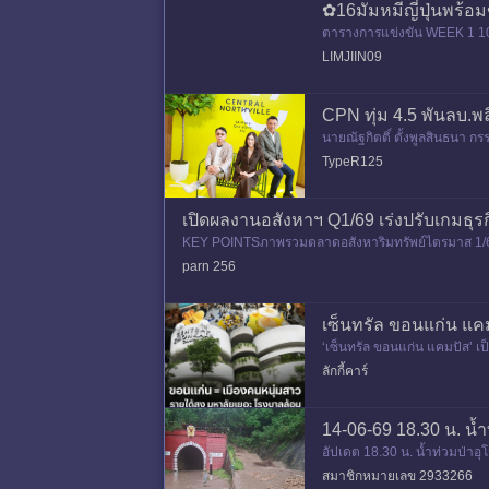
✿16มัมหมีญี่ปุ่นพร้
ตารางการแข่งขัน WEEK 1 10
9:00น. ใดใดห์คือ ทรงผมใหม่
LIMJIIN09
CPN ทุ่ม 4.5 พันลบ.พล
นายณัฐกิตติ์ ตั้งพูลสินธนา ก
al Northville) วันที่ 3
TypeR125
เปิดผลงานอสังหาฯ Q1/69 เร่งปรับเกมธุรก
KEY POINTSภาพรวมตลาดอสังหาริมทรัพย์ไตรมาส 1/69 เผ
มาให้ความสำคัญกับการสร้า
parn 256
เซ็นทรัล ขอนแก่น แคม
‘เซ็นทรัล ขอนแก่น แคมปัส’ เป็
อยู่ห่างจ
ลักกี้คาร์
14-06-69 18.30 น. น้ำ
อัปเดต 18.30 น. น้ำท่วมป่าอ
ebook.com/share/1BP21dcT
สมาชิกหมายเลข 2933266