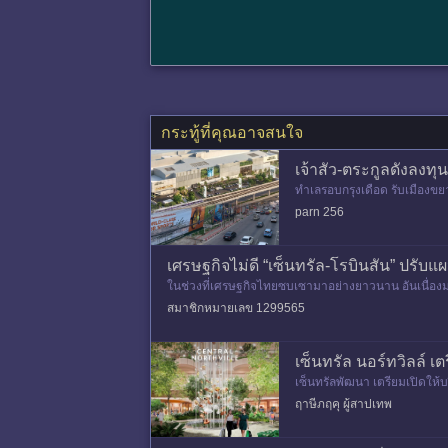
กระทู้ที่คุณอาจสนใจ
เจ้าสัว-ตระกูลดังลงทุน
ทำเลรอบกรุงเดือด รับเมืองขยาย
สัวชิงทำเลทอง &ldqu
parn 256
เศรษฐกิจไม่ดี “เซ็นทรัล-โรบินสัน” ปรับ
ในช่วงที่เศรษฐกิจไทยซบเซามาอย่างยาวนาน อันเนื่องม
ลงตามไปด้วย ทั้งเซ็นทรั
สมาชิกหมายเลข 1299565
เซ็นทรัล นอร์ทวิลล์ เต
เซ็นทรัลพัฒนา เตรียมเปิดให้บ
59 ไร่ และมีพื้นที่ศูน
ฤาษีภฤคุ ผู้สาปเทพ