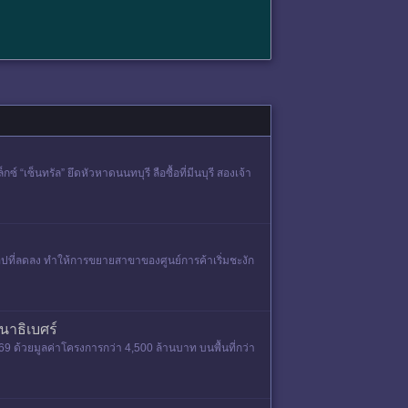
 “เซ็นทรัล” ยึดหัวหาดนนทบุรี ลือซื้อที่มีนบุรี สองเจ้า
ปที่ลดลง ทำให้การขยายสาขาของศูนย์การค้าเริ่มชะงัก
ตนาธิเบศร์
569 ด้วยมูลค่าโครงการกว่า 4,500 ล้านบาท บนพื้นที่กว่า