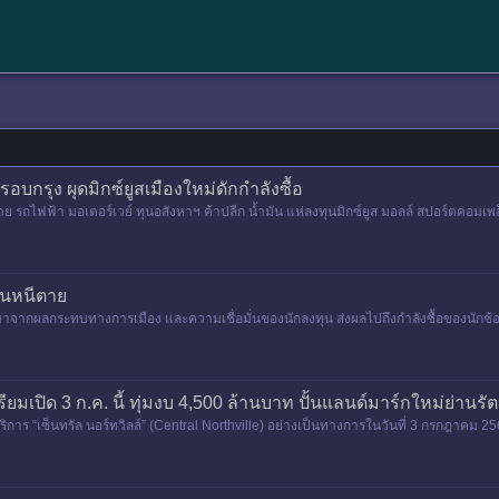
รอบกรุง ผุดมิกซ์ยูสเมืองใหม่ดักกำลังซื้อ
 รถไฟฟ้า มอเตอร์เวย์ ทุนอสังหาฯ ค้าปลีก น้ำมัน แห่ลงทุนมิกซ์ยูส มอลล์ สปอร์ตคอมเพล็กซ์
แผนหนีตาย
าจากผลกระทบทางการเมือง และความเชื่อมั่นของนักลงทุน ส่งผลไปถึงกำลังซื้อของนักช้อ
รียมเปิด 3 ก.ค. นี้ ทุ่มงบ 4,500 ล้านบาท ปั้นแลนด์มาร์กใหม่ย่านรั
ริการ “เซ็นทรัล นอร์ทวิลล์” (Central Northville) อย่างเป็นทางการในวันที่ 3 กรกฎาคม 2