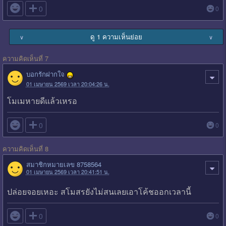

0
0
ดู 1 ความเห็นย่อย
∨
∨
ความคิดเห็นที่ 7
บอกรักฝากใจ
01 เมษายน 2569 เวลา 20:04:26 น.
โมเมหายดีแล้วเหรอ

0
0
ความคิดเห็นที่ 8
สมาชิกหมายเลข 8758564
01 เมษายน 2569 เวลา 20:41:51 น.
ปล่อยจอยเหอะ สโมสรยังไม่สนเลยเอาโค้ชออกเวลานี้

0
0