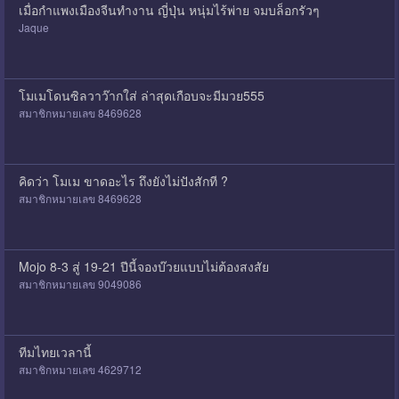
เมื่อกำแพงเมืองจีนทำงาน ญี่ปุ่น หนุ่มไร้พ่าย จมบล็อกรัวๆ
Jaque
โมเมโดนซิลวาว๊ากใส่ ล่าสุดเกือบจะมีมวย555
สมาชิกหมายเลข 8469628
คิดว่า โมเม ขาดอะไร ถึงยังไม่ปังสักที ?
สมาชิกหมายเลข 8469628
Mojo 8-3 สู่ 19-21 ปีนี้จองบ๊วยแบบไม่ต้องสงสัย
สมาชิกหมายเลข 9049086
ทีมไทยเวลานี้
สมาชิกหมายเลข 4629712