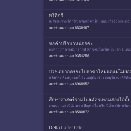
พรีดีกรี
สงสัยค่ะว่าพรีดีกรีเปิดรับสมัครเป็นเทอมหรือยังไงคะตอ
สมาชิกหมายเลข 6839497
ขอคำปรึกษาหน่อยค่ะ
พอดีว่าเราดรอปมาจากปี 67 ซึ่งปีนั้นเรียนไปแล้ว 1 เทอม 
องส่ว
สมาชิกหมายเลข 9354256
ปวช.อยากดรอปไปสาขาใหม่แต่แม่ไม่ยอ
สวัสดีค่ะ คือหนูตอนนี้เรียนอยู่ที่อาชีวะชลบุรีสาขาดิจ
ดรอปอ่ะ
สมาชิกหมายเลข 6968952
ศึกษาศาสตร์รามไปสมัครเทอมสองได้มั้
ดรอปมาแล้วปีนึงเพราะปัญหาเรื่องเงิน ปีนี้จะสมัครเรี
ปเท่าไหร่ จะกัดฟ
สมาชิกหมายเลข 8580872
Delta Latter Offer