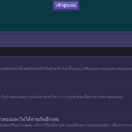
เข้าสู่ระบบ
้องมสมัครตอนนี้เลยหรือรอสมัครปีหน้าครับ ตอนนี้จะจบม.3เดือนเมษายน และค่าเทอมและ
ไหร่ แต่ละเทอมเราจะต้องจ่ายเท่าไหร่ เราว่าจะเข้าคณะสื่อสารมวลชน ขอบคุณค่ะ
้าสอบและไม่ได้จ่ายเงินอีกเลย
ด้ไปสอบหรืออะไรเลยค่ะ แล้วเราก็ไม่ได้จ่ายค่าเทอมอีกเลย จ่ายแค่เทอมเดียว เนื่องจากว่า