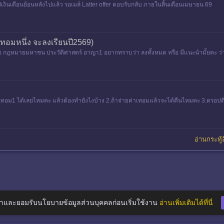
ิปเงินเดือนย้อนหลังไปแล้ว รอเมล์ Latter offer ตอบรับกลับ ภายในสิ้นเดือนเมษายน 69
่งเทอมหนึ่ง จะลงเรียนปี2569)
ือ กฎหมายมหาชน ประวัติศาสตร์ อาญา1 อยากทราบว่า ลงทั้งหมด หรือ มีเเนะนำมั้ยคะ ว่
1 เทอม1 ได้เลยไหมคะ แล้วต้องทำยังไงบ้าง 2.ถ้าจ่ายค่าเทอมแล้วจะได้คืนไหมคะ 3.ดรอป
อ่านกระทู้อ
าและยอมรับนโยบายข้อมูลส่วนบุคคลก่อนเริ่มใช้งาน
อ่านเพิ่มเติมได้ที่นี่