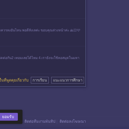
าควรลงอันไหน พอดีลังเลค่ะ ขอบคุณล่วงหน้าค่ะ 🙏🏻🩷
ติดต่อกัน2 เทอมเลยได้ไหม 4.เรายังจะใช้หอสมุดในมหา
ื่นที่พูดคุยเกี่ยวกับ
การเรียน
แนะแนวการศึกษา
ยอมรับ
ติดต่อทีมงานพันทิป
|
ติดต่อลงโฆษณา