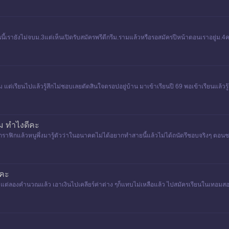
นนี้เรายังไม่จบม.3แต่เห็นเปิดรับสมัครพรีดีกรีม.รามแล้วหรือรอสมัครปีหน้าตอนเราอยู่ม.4
แต่เรียนไปแล้วรู้สึกไม่ชอบเลยตัดสินใจดรอปอยู่บ้าน มาเข้าเรียนปี 69 พอเข้าเรียนแล้วรู้โอ
ม ทำไงดีคะ
ิทัลกราฟิกแล้วหนูพึ่งมารู้ตัวว่าในอนาคตไม่ได้อยากทำสายนี้แล้วไม่ได้ถนัดรึชอบจริงๆ ตอนช
ยคะ
ยน แต่ลองคำนวณแล้ว เอาเงินไปเคลียร์ค่าต่าง ๆก็แทบไม่เหลือแล้ว ไปสมัครเรียนในเทอมสอ