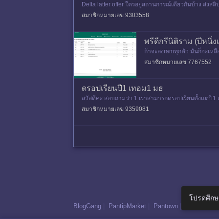
Delta latter offer ใครอยู่สถานการณ์เดียวกันบ้าง ส่งสล
สมาชิกหมายเลข 9303558
พรีดีกรีนิติราม (ปีหนึ
ถ้าจะลงramทุกตัว มันก็จะเหล
🩷
สมาชิกหมายเลข 7767552
ดรอปเรียนปี1 เทอม1 มธ
สวัสดีค่ะ สอบถามว่า 1.เราสามารถดรอปเรียนตั้งแต่ปี
ลัยได้อยู่ไหมคะ พอดีเร
สมาชิกหมายเลข 9359081
โปรดศึกษ
BlogGang
|
PantipMarket
|
Pantown
|
Maggang