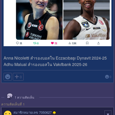
Anna Nicoletti สำรองบอสใน Eczacıbaşı Dynavit 2024-25
Adhu Malual สำรองบอสใน Vakıfbank 2025-26

0
0
1
ความคิดเห็น
ความคิดเห็นที่ 1
สมาชิกหมายเลข 7050627