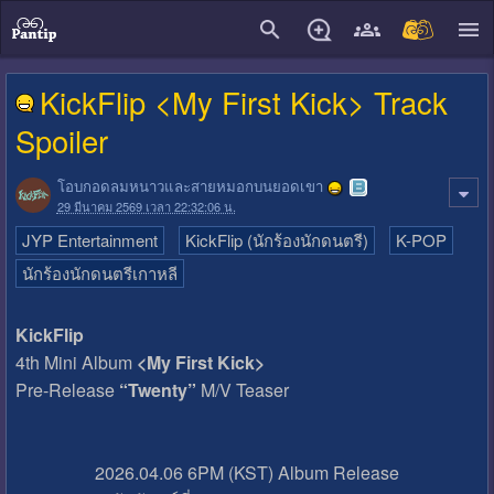
close
KickFlip <My First Kick> Track
Spoiler
โอบกอดลมหนาวและสายหมอกบนยอดเขา
29 มีนาคม 2569 เวลา 22:32:06 น.
JYP Entertainment
KickFlip (นักร้องนักดนตรี)
K-POP
นักร้องนักดนตรีเกาหลี
KickFlip
4th Mini Album
<My First Kick>
Pre-Release
“Twenty”
M/V Teaser
2026.04.06 6PM (KST) Album Release