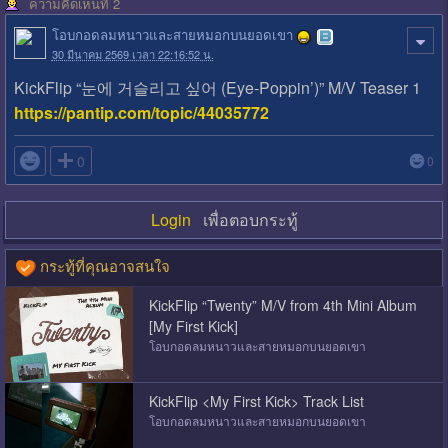
ความคิดเห็นที่ 2
โอบกอดลมหนาวและสายหมอกบนยอดเขา
30 มีนาคม 2569 เวลา 22:16:52 น.
KickFlip “눈에 거슬리고 싶어 (Eye-Poppin’)” M/V Teaser 1
https://pantip.com/topic/44035772

0
0
Login
เพื่อตอบกระทู้
กระทู้ที่คุณอาจสนใจ
KickFlip “Twenty” M/V from 4th Mini Album
[My First Kick]
โอบกอดลมหนาวและสายหมอกบนยอดเขา
KickFlip <My First Kick> Track List
โอบกอดลมหนาวและสายหมอกบนยอดเขา