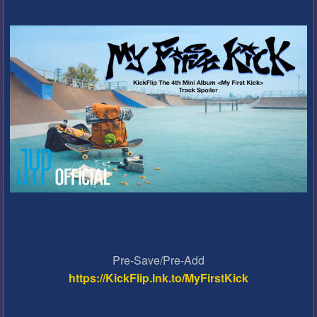
Pre-Save/Pre-Add
https://KickFlip.lnk.to/MyFirstKick