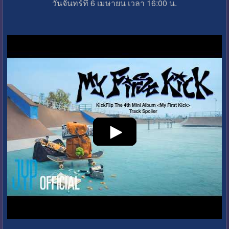
วันจันทร์ที่ 6 เมษายน เวลา 16:00 น.