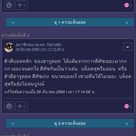

0
3
ดู 1 ความเห็นย่อย
∨
∨
ความคิดเห็นที่ 4
สมาชิกหมายเลข 7021485
29 มีนาคม 2569 เวลา 17:13:35 น.
ตัวตีบอลหลัก ของฮารูดอท ได้แต้มจากการตีทัชเยอะมากก
กก เยอะจนตกใจ ตีทัชกันเป็นว่าเล่น บล็อคสุพรีมอ่อน หรือ
ตัวตีฮารูดอท ตีทัชเก่ง ขนาดบอลเร็วช่วยทีมได้ไม่เยอะ บล็อค
สุพรีมยังไม่สมบูรณ์
แก้ไขข้อความเมื่อ 29 มีนาคม 2569 เวลา 17:14:08 น.

0
6
ดู 2 ความเห็นย่อย
∨
∨