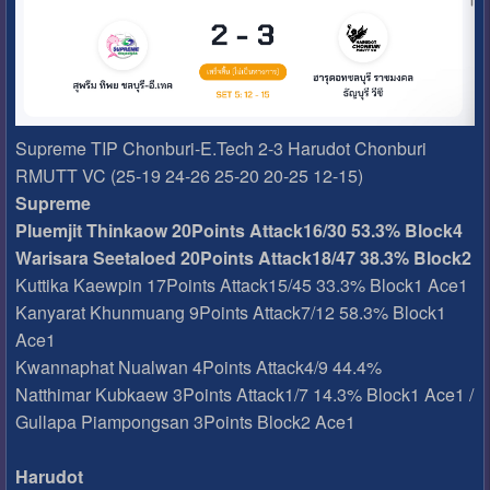
Supreme TIP Chonburi-E.Tech 2-3 Harudot Chonburi
RMUTT VC (25-19 24-26 25-20 20-25 12-15)
Supreme
Pluemjit Thinkaow 20Points Attack16/30 53.3% Block4
Warisara Seetaloed 20Points Attack18/47 38.3% Block2
Kuttika Kaewpin 17Points Attack15/45 33.3% Block1 Ace1
Kanyarat Khunmuang 9Points Attack7/12 58.3% Block1
Ace1
Kwannaphat Nualwan 4Points Attack4/9 44.4%
Natthimar Kubkaew 3Points Attack1/7 14.3% Block1 Ace1 /
Gullapa Piampongsan 3Points Block2 Ace1
Harudot