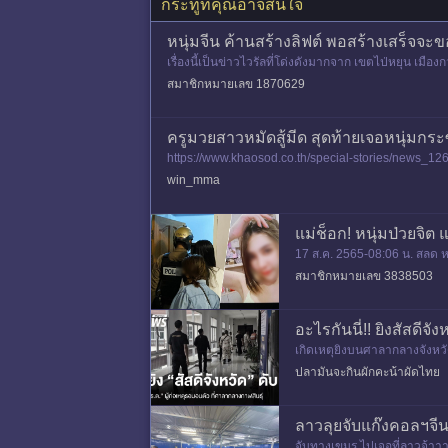
กระทู้ที่คุณอาจสนใจ
หนุ่มจีน ค้านสร้างลิฟต์ พอสร้างเสร็จจะขอ
เรื่องนี้เป็นข่าวไวรัลที่โด่งดังมากจาก เขตไป่หยุน เมือ
สมาชิกหมายเลข 1870629
ครูมวยสาวหมัดสู้มีด สุดท้ายเจอหนุ่มกระซ
https://www.khaosod.co.th/special-stories/news_12617
ษ ก่อนตายมานั่
win_mma
แม่ช็อก! หนุ่มป่วยจ
17 ส.ค. 2565-08:06 น. สลด หน
สมาชิกหมายเลข 3838503
อะไรกันนี่!! ยิงสัสดีจั
เกิดเหตุยิงบนศาลากลางจังหวัดกา
ที่อำเภออื่น วันน
ปลามันจะกินผักคะน้าผัดไทย
ลาวลุยจับแก๊งคอลฯจีน
จับทางเขมร ไปเจอที่ลาวจ้าา