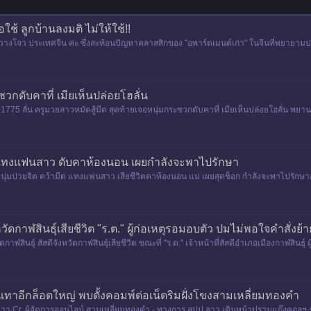
ใช้ ลูกบ้านลงมติ ไม่ให้ใช้!!
งกวางโจว ประเทศจีน ค่ะ ซึ่งสะท้อนปัญหาคลาสสิกของ "อพาร์ตเมนต์เก่า" ในจีนที่พยายามปรับป
วกดับคาที่ เมียเห็นปล่อยโฮลั่น
75 ลั่น ครูมวยสาวหมัดสู้มีด สุดท้ายเจอหนุ่มกระซวกดับคาที่ เมียเห็นปล่อยโฮลั่น พยานเ
ิต แทงแฟนสาว ดับคาห้องนอน เผยกำลังจะพาไปรักษา
ุ่มป่วยจิต คว้ามีด แทงแฟนสาว เสียชีวิตคาห้องนอน แม่ เผยสุดช็อก กำลังจะพาไปรักษาอาก
งหวัดกาฬสินธุ์เสียชีวิต "ร.ต." ผู้ก่อเหตุรอมอบตัว ปมไม่พอใจคำสั่งย้า
ฬสินธุ์ สัสดีจังหวัดกาฬสินธุ์เสียชีวิต ขณะที่ "ร.ต." เจ้าหน้าที่สัสดีอำเภอเมืองกาฬสินธุ์
เทาอีกล็อตใหญ่ พบตั้งคอมพ์ต่อเน็ตริมฝั่งโขงสามเหลี่ยมทองคำ
าาา Cr. ผู้จัดการออนไลน์ สามเหลี่ยมทองคำ - ทางการ สปป.ลาว เดินหน้าปราบแก๊งคอล