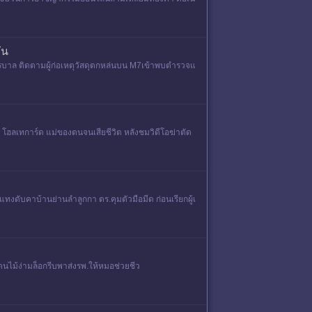
ัน
รบาล ติดตามผู้ก่อเหตุวัสดุตกหล่นบน M7เข้าพบตำรวจแ
ร์ โฮลเทการ์ด แม่ของตนจนเสียชีวิต หลังชมวิดีโอฆ่าตัด
กแทงดับคาบ้านย่านลำลูกกา ตร.คุมตัวมือมีด ก่อนเรียกผู้เ
ดนไม้ง่ามล็อกรีบพาส่งรพ.ให้หมอช่วยชีว