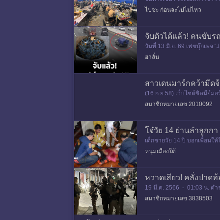
อง ..ล่าสุดจับจีนเทาอีกล็อตใ
ไปซะ ก่อนจะไปไม่ไหว
จับตัวได้แล้ว! คนขับ
วันที่ 13 มิ.ย. 69 เฟซบุ๊ก
ล้ว พร้อมยอมรับผิดชอบความ
ฮาลั่น
สาวเดนมาร์กคว้ามีดจ้ว
(16 ก.ย.58) เว็บไซต์ซิดนีย์ม
ศีรษะของกองกำลังรัฐอิสลามแห
สมาชิกหมายเลข 2010092
โจ๋วัย 14 ย่านลำลูกกา
เด็กชายวัย 14 ปี บอกเพื่อนให้
กี่ยวข้องคดีเด็กมาสอบสวนอีกค
หนุ่มเมืองใต้
หวาดเสียว! คลั่งปาดท้
19 มี.ค. 2566 - 01:03 น. ตำร
สมาชิกหมายเลข 3838503