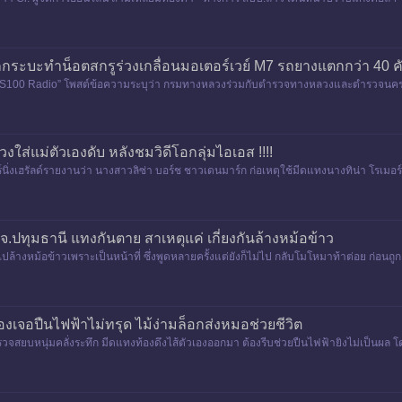
หญ่ พบสร้างโรงเรือน
รถกระบะทำน็อตสกรูร่วงเกลื่อนมอเตอร์เวย์ M7 รถยางแตกกว่า 40 ค
เพจ “JS100 Radio” โพสต์ข้อความระบุว่า กรมทางหลวงร่วมกับตำรวจทางหลวงและตำรวจนค
เสียหาย&nbs
งใส่แม่ตัวเองดับ หลังชมวิดีโอกลุ่มไอเอส !!!!
อร์นิ่งเฮรัลด์รายงานว่า นางสาวลิซ่า บอร์ช ชาวเดนมาร์ก ก่อเหตุใช้มีดแทงนางทิน่า โรเมอ
่งอิรักแล
 จ.ปทุมธานี แทงกันตาย สาเหตุแค่ เกี่ยงกันล้างหม้อข้าว
ไปล้างหม้อข้าวเพราะเป็นหน้าที่ ซึ่งพูดหลายครั้งแต่ยังก็ไม่ไป กลับโมโหมาท้าต่อย ก่อนถู
รั้ง
องเจอปืนไฟฟ้าไม่ทรุด ไม้ง่ามล็อกส่งหมอช่วยชีวิต
วจสยบหนุ่มคลั่งระทึก มีดแทงท้องดึงไส้ตัวเองออกมา ต้องรีบช่วยปืนไฟฟ้ายิงไม่เป็นผล โ