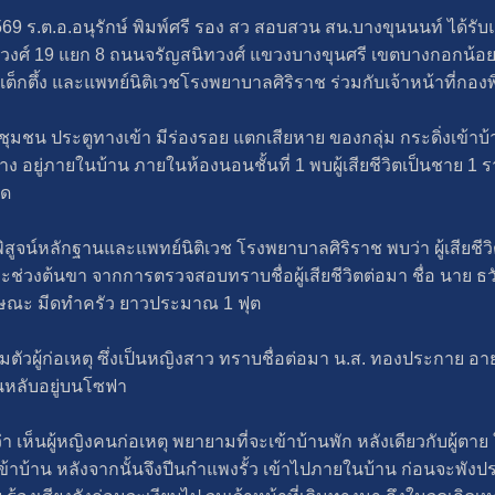
569 ร.ต.อ.อนุรักษ์ พิมพ์ศรี รอง สว สอบสวน สน.บางขุนนนท์ ได้รับแจ้
ทวงศ์ 19 แยก 8 ถนนจรัญสนิทวงศ์ แขวงบางขุนศรี เขตบางกอกน้อ
ต็กตึ้ง และแพทย์นิติเวชโรงพยาบาลศิริราช ร่วมกับเจ้าหน้าที่กองพ
ภายในชุมชน ประตูทางเข้า มีร่องรอย แตกเสียหาย ของกลุ่ม กระดิ่งเข้
ง อยู่ภายในบ้าน ภายในห้องนอนชั้นที่ 1 พบผู้เสียชีวิตเป็นชาย 1 
อด
ูจน์หลักฐานและแพทย์นิติเวช โรงพยาบาลศิริราช พบว่า ผู้เสียชี
ช่วงต้นขา จากการตรวจสอบทราบชื่อผู้เสียชีวิตต่อมา ชื่อ นาย ธวั
ลักษณะ มีดทำครัว ยาวประมาณ 1 ฟุต
ตัวผู้ก่อเหตุ ซึ่งเป็นหญิงสาว ทราบชื่อต่อมา น.ส. ทองประกาย อายุ
อนหลับอยู่บนโซฟา
เห็นผู้หญิงคนก่อเหตุ พยายามที่จะเข้าบ้านพัก หลังเดียวกับผู้ตาย
้าบ้าน หลังจากนั้นจึงปีนกำแพงรั้ว เข้าไปภายในบ้าน ก่อนจะพังปร