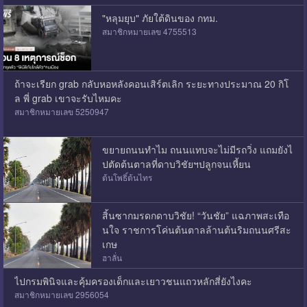
"หลุมยุบ" ภัยใต้ดินของ กทม.
สมาชิกหมายเลข 4755513
ถ้าจะเรียก grab กลับหอหลังคอนเสิร์ตเลิก ระยะทางประมาณ 20 กิโ
ล พี่ grab เขาจะรับไหมคะ
สมาชิกหมายเลข 5250947
ขยายถนนทำไม ถนนแทบจะไม่มีรถวิ่ง แถมยังไ
ปตัดต้นตาลที่ดาบวิชัยฯปลูกจนเหี้ยน
ต้นโพธิ์ต้นไทร
สิ้นซากมรดกดาบวิชัย! “วันชัย” แฉภาพสะเทือ
นใจ ราชการโค่นต้นตาลล้านต้นริมถนนศรีสะ
เกษ
ฮาลั่น
ไปกรมพินิจและคุ้มครองเด็กและเยาวชนแถวหลักสี่ยังไงคะ
สมาชิกหมายเลข 2956054