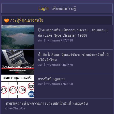
Login
เพื่อตอบกระทู้
กระทู้ที่คุณอาจสนใจ
💥ทะเลสาบที่ระเบิดออกมาเพราะ…มันปล่อยแ
ก๊ส (Lake Nyos Disaster, 1986)
สมาชิกหมายเลข 7177438
น้ำมันใกล้หมด ปิดแอร์ขับรถ ช่วยประหยัดน้ำมั
นได้จริงไหม
สมาชิกหมายเลข 2469579
การขับขี่ กฏหมาย
สมาชิกหมายเลข 4769308
ช่วยวิเคราะห์ บทความการประหยัดน้ำมันนี้ หน่อยครับ
ChevCheLiOs