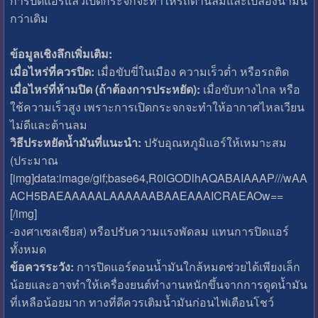
การปิดแอร์แล้วเปิดกระจกจะทำให้รถต้านลมและเปลืองน้ำมัน
กว่าเดิม
ข้อมูลเชิงลึกเพิ่มเติม:
เมื่อไหร่ที่ควรปิด:
เมื่อขับขี่ในเมือง ความเร็วต่ำ หรือรถติด
เมื่อไหร่ที่ห้ามปิด (ถ้าต้องการประหยัด):
เมื่อขับทางไกล หรือ
ใช้ความเร็วสูง เพราะการเปิดกระจกจะทำให้อากาศไหลเวียน
ไม่ดีและต้านลม
วิธีประหยัดน้ำมันที่แนะนำ:
ปรับอุณหภูมิแอร์ให้เหมาะสม
(ประมาณ
[img]data:image/gif;base64,R0lGODlhAQABAIAAAP///wAA
ACH5BAEAAAAALAAAAAABAAEAAAICRAEAOw==
[/img]
-องศาเซลเซียส) หรือปรับความแรงพัดลม แทนการปิดแอร์
ทั้งหมด
ข้อควรระวัง:
การปิดแอร์ตอนน้ำมันใกล้หมดช่วยได้เพียงเล็ก
น้อยและอาจทำให้เครื่องยนต์ทำงานหนักขึ้นจากการดูดน้ำมัน
ที่เหลือน้อยมาก ทางที่ดีควรเติมน้ำมันก่อนไฟเตือนโชว์