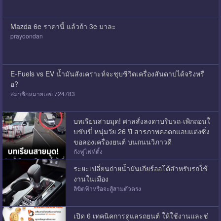
Mazda 6e ราคานี้ แล้วถ้า 3e มาละ
prayoondan
E-Fuels vs EV น้ำมันสังเคราะห์จะชุบชีวิตเครื่องสันดาปได้จริงหรื
อ?
สมาชิกหมายเลข 724783
บทเรียนสายมุด! ศาลสั่งลงดาบริบรถ-เพิกถอนใ
บขับขี่ หนุ่มวัย 26 ปี สารภาพคอตกแอบแต่งซิ่ง
ขอลองเครื่องยนต์ บนถนนวิภาวดี
กังฟูไฟท์ติ้ง
ระยะเปลี่ยนถ่ายน้ำมันเกียร์ออโต้สำหรับรถใช้
งานในเมือง
ลิขิตฟ้าหรือจะสู้สามตัวตรง
เปิด 6 เทคนิคการดูแลรถยนต์ ให้ใช้งานและช่