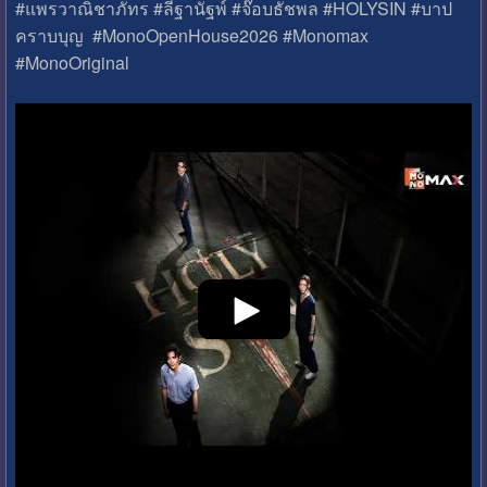
#แพรวาณิชาภัทร #ลีฐานัฐพ์ #จ๊อบธัชพล #HOLYSIN #บาป
คราบบุญ #MonoOpenHouse2026 #Monomax
#MonoOriginal