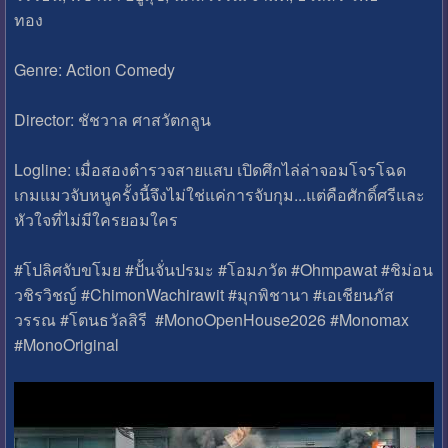
ทอง
Genre: Action Comedy
Director: ชัชวาล ศาสวัตกลูน
Logline: เมื่อสองตำรวจสายแสบ เปิดศึกไล่ล่าจอมโจรโฉด
เกมแมวจับหนูครั้งนี้จึงไม่ใช่แค่การจับกุม...แต่คือศักดิ์ศรีและ
หัวใจที่ไม่มีใครยอมใคร
#โปลิศจับขโมย #ปั้นจั่นปรมะ #โอมภวัต #Ohmpawat #ชิม่อน
วชิรวิชญ์ #ChimonWachirawit #มุกพิชานา #เอเชียนภัส
วรรณ #โตนธวัลสิรี #MonoOpenHouse2026 #Monomax
#MonoOriginal