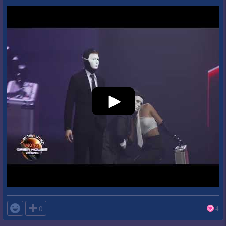

0
4