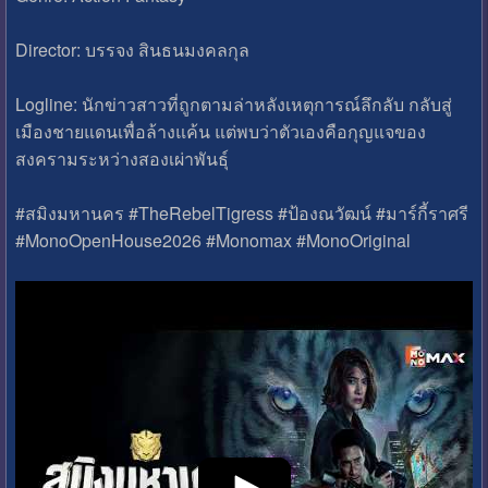
Director: บรรจง สินธนมงคลกุล
Logline: นักข่าวสาวที่ถูกตามล่าหลังเหตุการณ์ลึกลับ กลับสู่
เมืองชายแดนเพื่อล้างแค้น แต่พบว่าตัวเองคือกุญแจของ
สงครามระหว่างสองเผ่าพันธุ์
#สมิงมหานคร #TheRebelTigress #ป้องณวัฒน์ #มาร์กี้ราศรี
#MonoOpenHouse2026 #Monomax #MonoOriginal