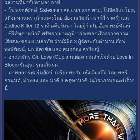
ผลงานที่น่าจับตามอง อาทิ:
- โปรเจกต์ยักษ์: Salesman ลด แลก แจก ตาย, โปลิศจับขโมย,
สมิงมหานคร (นำแสดงโดย ป้อง ณวัฒน์ - มาร์กี้ ราศรี) และ
Zodiac Killer 12 ราศี คดีปริศนา โดยผู้กำกับ อ๊อฟ พงษ์พัฒน์
- ซีรีส์ชุด "หน้าที่ ศรัทธา มาตุภูมิ": ถ่ายทอดเรื่องราวความ
เสียสละของ 3 เหล่าทัพ ผ่านฝีมือ 3 ผู้จัดระดับตำนาน อ๊อฟ
พงษ์พัฒน์, นก ฉัตรชัย และ หมอก้อง สรวิชญ์
- อาณาจักร Girl Love (GL): สานต่อความสำเร็จด้วย Love In
Bloom รักอุ่นกรุ่นกลิ่นฝน
- ภาพยนตร์ฟอร์มยักษ์: เตรียมพบกับ เห้งเจียแจ๊ส โดย พชร์
อานนท์, ม้าทรง และ นาคี 3 ครุฑานาคี ในโรงภาพยนตร์เร็วๆ
นี้