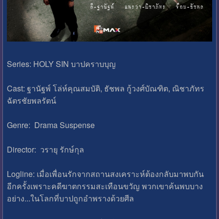
Series: HOLY SIN บาปคราบบุญ
Cast: ฐานัฐพ์ โล่ห์คุณสมบัติ, ธัชพล กู้วงศ์บัณฑิต, ณิชาภัทร
ฉัตรชัยพลรัตน์
Genre: Drama Suspense
Director: วรายุ รักษ์กุล
Logline: เมื่อเพื่อนรักจากสถานสงเคราะห์ต้องกลับมาพบกัน
อีกครั้งเพราะคดีฆาตกรรมสะเทือนขวัญ พวกเขาค้นพบบาง
อย่าง...ในโลกที่บาปถูกอำพรางด้วยศีล