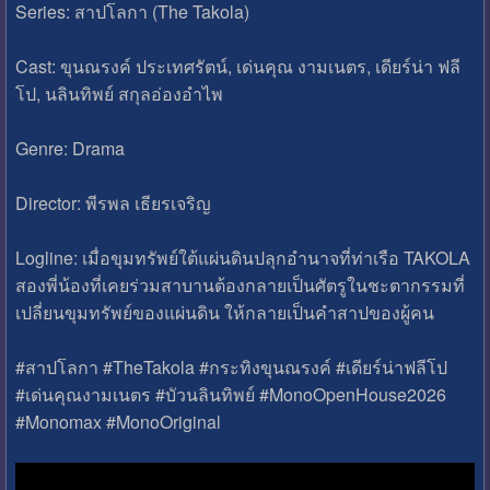
Series: สาปโลกา (The Takola)
Cast: ขุนณรงค์ ประเทศรัตน์, เด่นคุณ งามเนตร, เดียร์น่า ฟลี
โป, นลินทิพย์ สกุลอ่องอําไพ
Genre: Drama
Director: พีรพล เธียรเจริญ
Logline: เมื่อขุมทรัพย์ใต้แผ่นดินปลุกอำนาจที่ท่าเรือ TAKOLA
สองพี่น้องที่เคยร่วมสาบานต้องกลายเป็นศัตรูในชะตากรรมที่
เปลี่ยนขุมทรัพย์ของแผ่นดิน ให้กลายเป็นคำสาปของผู้คน
#สาปโลกา #TheTakola #กระทิงขุนณรงค์ #เดียร์น่าฟลีโป
#เด่นคุณงามเนตร #บัวนลินทิพย์ #MonoOpenHouse2026
#Monomax #MonoOriginal