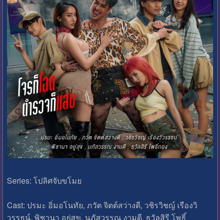
Series: โปลิศจับขโมย
Cast: ปรมะ อิ่มอโนทัย, ภวัต จิตต์สว่างดี, วชิรวิชญ์ เรืองวิ
วรรธน์, พิชานา อยู่สุข, นภัสวรรณ งามดี, ธวัลสิรี โพธิ์