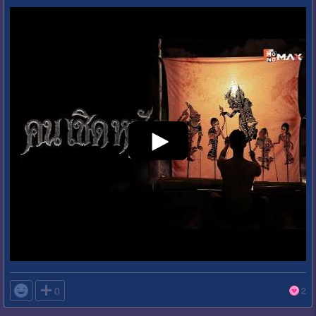

0
2