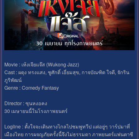
Movie : เห้งเจียแจ๊ส (Wukong Jazz)
Cast : ผดุง ทรงแสง, ชูศักดิ์ เอี่ยมสุข, กาจบัณฑิต ใจดี, จักริน
ภูริพัฒน์
Genre : Comedy Fantasy
Director : ซุนหงอคง
30 เมษายนนี้ในโรงภาพยนตร์
Logline : ตั้งใจจะเดินทางไกลไปชมพูทวีป แต่อยู่ๆ วาร์ปมาที่
เมืองไทย การผจญภัยครั้งนี้จึงไม่ธรรมดา ภาพยนตร์แฟนตาซี