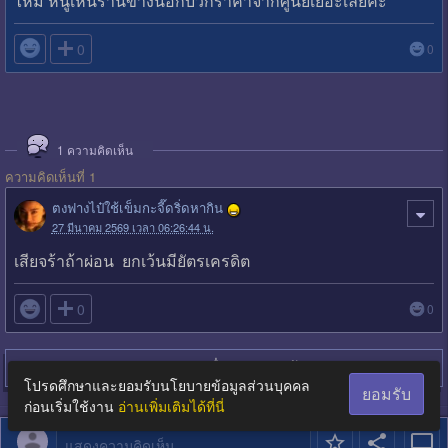
ไหม หนูเห็นร้านข้างนอกบวกราคาจากศูนย์เยอะเลยค่ะ

0
0
1
ความคิดเห็น
ความคิดเห็นที่ 1
ตงฟางไป๋ใช้เข็มกะจี๊ดริ่ดหากิน
27 มีนาคม 2569 เวลา 06:26:44 น.
เสียจร้าถ้าผ่อน ยกเว้นมียัตรเครดิต

0
0
Login
เพื่อตอบกระทู้
โปรดศึกษาและยอมรับนโยบายข้อมูลส่วนบุคคล
ยอมรับ
ก่อนเริ่มใช้งาน
อ่านเพิ่มเติมได้ที่นี่
แสดงความคิดเห็น...