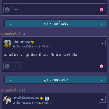

0
1
ดู 1 ความเห็นย่อย
∨
∨
ความคิดเห็นที่ 24
LifeLearning
26 มีนาคม 2569 เวลา 21:58:48 น.
ทอดมันราคาถูกดีนะ มีกล้วยอีกด้วย น่ารักจัง

0
1
ดู 1 ความเห็นย่อย
∨
∨
ความคิดเห็นที่ 25
เท่าที่รู้คือฉันรักเธอ
26 มีนาคม 2569 เวลา 22:57:16 น.