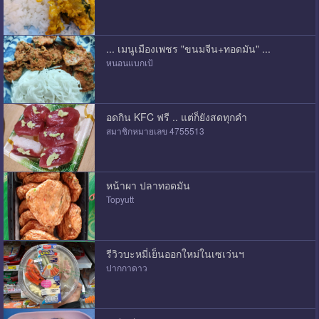
... เมนูเมืองเพชร "ขนมจีน+ทอดมัน" ...
หนอนแบกเป้
อดกิน KFC ฟรี .. แต่ก็ยังสดทุกคำ
สมาชิกหมายเลข 4755513
หน้าผา ปลาทอดมัน
Topyutt
รีวิวบะหมี่เย็นออกใหม่ในเซเว่นฯ
ปากกาดาว