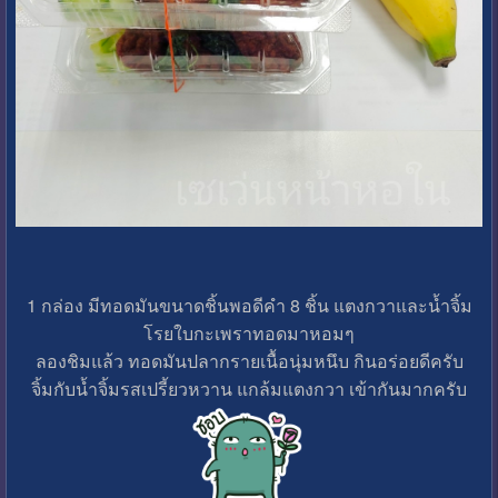
1 กล่อง มีทอดมันขนาดชิ้นพอดีคำ 8 ชิ้น แตงกวาและน้ำจิ้ม
โรยใบกะเพราทอดมาหอมๆ
ลองชิมแล้ว ทอดมันปลากรายเนื้อนุ่มหนึบ กินอร่อยดีครับ
จิ้มกับน้ำจิ้มรสเปรี้ยวหวาน แกล้มแตงกวา เข้ากันมากครับ