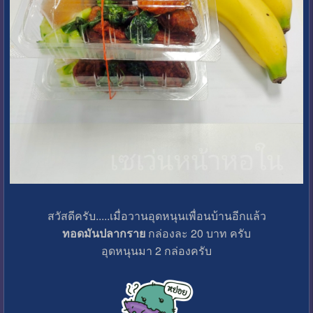
สวัสดีครับ.....เมื่อวานอุดหนุนเพื่อนบ้านอีกแล้ว
ทอดมันปลากราย
กล่องละ 20 บาท ครับ
อุดหนุนมา 2 กล่องครับ