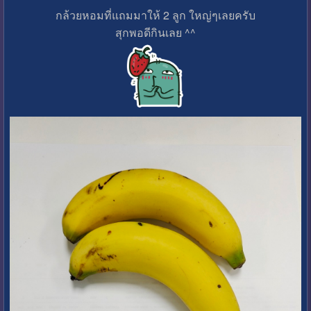
กล้วยหอมที่แถมมาให้ 2 ลูก ใหญ่ๆเลยครับ
สุกพอดีกินเลย ^^