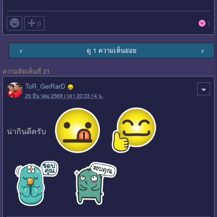

0
1
ดู 1 ความเห็นย่อย
∨
∨
ความคิดเห็นที่ 21
ToR_GerRarD
26 มีนาคม 2569 เวลา 20:33:14 น.
น่ากินดีครับ