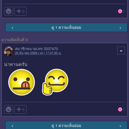

0
1
ดู 1 ความเห็นย่อย
∨
∨
ความคิดเห็นที่ 5
สมาชิกหมายเลข 3337470
26 มีนาคม 2569 เวลา 17:47:30 น.
น่าทานครับ

0
1
ดู 1 ความเห็นย่อย
∨
∨