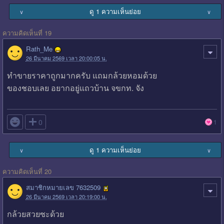
ดู 1 ความเห็นย่อย
∨
∨
ความคิดเห็นที่ 19
Rath_Me
26 มีนาคม 2569 เวลา 20:00:05 น.
ทำขายราคาถูกมากครับ แถมกล้วยหอมด้วย
ของชอบเลย อยากอยู่แถวบ้าน จขกท. จัง

0
1
ดู 1 ความเห็นย่อย
∨
∨
ความคิดเห็นที่ 20
สมาชิกหมายเลข 7632509
26 มีนาคม 2569 เวลา 20:19:00 น.
กล้วยสวยซะด้วย