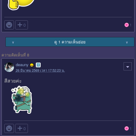

0
1
ดู 1 ความเห็นย่อย
∨
∨
ความคิดเห็นที่ 8
deauny
26 มีนาคม 2569 เวลา 17:52:23 น.
สีสวยค่ะ

0
1