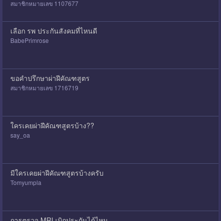
สมาชิกหมายเลข 1107677
เลือก รพ ประกันสังคมที่ไหนดี
BabePrimrose
ขอคำปรึกษาผ่าฝีคัณฑสูตร
สมาชิกหมายเลข 1716719
ใครเคยผ่าฝีคัณฑสูตรบ้าง??
say_oa
มีใครเคยผ่าฝีคัณฑสูตรบ้างครับ​
Tomyumpla
การตรวจ MRI เบิกประกันได้ไหม