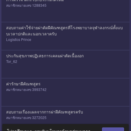
สมาชิกหมายเลข 1288345
สอบถามค่าใช้จ่ายผ่าตัดฝีคัณฑสูตรที่โรงพยาบาลจุฬาลงกรณ์ทั้งแบ
บเวลาปกติและนอกเวลาครับ
Logistics Prince
ประกันสุขภาพปฏิเสธการเคลมผ่าตัดเนื้องอก
Tor_62
ค่ารักษาฝีคัณฑสูตร
สมาชิกหมายเลข 3993742
สอบถามเรื่องแผลจากการผ่าฝีคัณฑสูตรครับ
สมาชิกหมายเลข 3272025