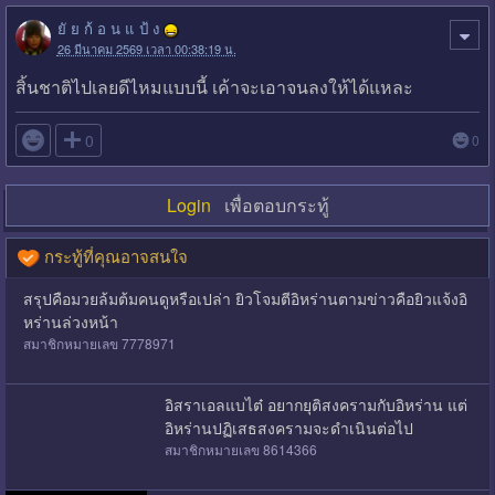
ยั ย ก้ อ น แ ป้ ง
26 มีนาคม 2569 เวลา 00:38:19 น.
สิ้นชาติไปเลยดีไหมแบบนี้ เค้าจะเอาจนลงให้ได้แหละ

0
0
Login
เพื่อตอบกระทู้
กระทู้ที่คุณอาจสนใจ
สรุปคือมวยล้มต้มคนดูหรือเปล่า ยิวโจมตีอิหร่านตามข่าวคือยิวแจ้งอิ
หร่านล่วงหน้า
สมาชิกหมายเลข 7778971
อิสราเอลแบไต๋ อยากยุติสงครามกับอิหร่าน แต่
อิหร่านปฏิเสธสงครามจะดำเนินต่อไป
สมาชิกหมายเลข 8614366