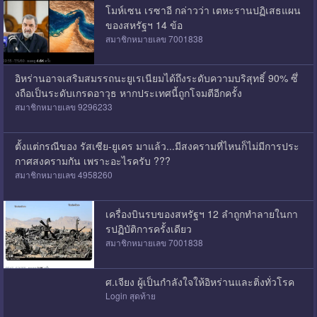
โมห์เซน เรซาอี กล่าวว่า เตหะรานปฏิเสธแผน
ของสหรัฐฯ 14 ข้อ
สมาชิกหมายเลข 7001838
อิหร่านอาจเสริมสมรรถนะยูเรเนียมได้ถึงระดับความบริสุทธิ์ 90% ซึ่
งถือเป็นระดับเกรดอาวุธ หากประเทศนี้ถูกโจมตีอีกครั้ง
สมาชิกหมายเลข 9296233
ตั้งแต่กรณีของ รัสเซีย-ยูเคร มาแล้ว...มีสงครามที่ไหนก็ไม่มีการประ
กาศสงครามกัน เพราะอะไรครับ ???
สมาชิกหมายเลข 4958260
เครื่องบินรบของสหรัฐฯ 12 ลำถูกทำลายในกา
รปฏิบัติการครั้งเดียว
สมาชิกหมายเลข 7001838
ศ.เจียง ผู้เป็นกำลังใจให้อิหร่านและติ่งทั่วโรค
Login สุดท้าย