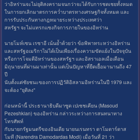
ว่าอิหร่านจะไม่ยุติสงครามจนกว่าจะได้รับการชดเชยทั้งหมด
ในการยกเลิกมาตรการคว่ำบาตรทางเศรษฐกิจทั้งหมด และ
การรับประกันทางกฎหมายระหว่างประเทศว่า
สหรัฐฯ จะไม่แทรกแซงกิจการภายในของอิหร่าน
นายโมห์เซน เรซาอี เน้นย้ำด้วยว่า ข้อพิพาทระหว่างอิหร่าน
และสหรัฐอเมริกาไม่ได้เป็นเพียงเรื่องความขัดแย้งในปัจจุบัน
หรือการโจมตีอิหร่านของสหรัฐฯ และอิสราเอลเมื่อเดือน
มิถุนายนที่ผ่านมาเท่านั้น แต่เป็นปัญหาที่ยืดเยื้อมานานถึง 47
ปี
นับตั้งแต่ชัยชนะของการปฏิวัติอิสลามอิหร่านในปี 1979 และ
จะต้อง "ยุติลง"
ก่อนหน้านี้ ประธานาธิบดีมาซูด เปเซชเคียน (Masoud
Pezeshkian) ของอิหร่าน กล่าวระหว่างการสนทนาทาง
โทรศัพท์
กับนายกรัฐมนตรีของอินเดีย นายนเรนทรา ดาโมดาร์ดาส
โมที (Narendra Damodardas Modi) เมื่อวันที่ 21 ว่า