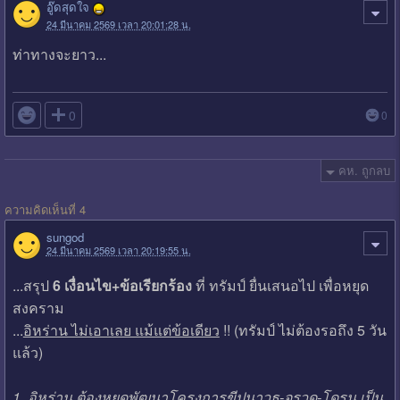
อู๊ดสุดใจ
24 มีนาคม 2569 เวลา 20:01:28 น.
ท่าทางจะยาว...

0
0
คห. ถูกลบ
ความคิดเห็นที่ 4
sungod
24 มีนาคม 2569 เวลา 20:19:55 น.
...สรุป
6 เงื่อนไข+ข้อเรียกร้อง
ที่ ทรัมป์ ยื่นเสนอไป เพื่อหยุด
สงคราม
...
อิหร่าน ไม่เอาเลย แม้แต่ข้อเดียว
!! (ทรัมป์ ไม่ต้องรอถึง 5 วัน
แล้ว)
1. อิหร่าน ต้องหยุดพัฒนาโครงการขีปนาวุธ-จรวด-โดรน เป็น