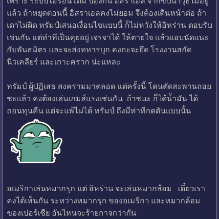
เพราะ ระบบไอรอนโดม ป้องกัน อิสราเอล จากขีปนาวุธไม่อยู่
แล้ว ถ้าหยุดตอนนี้ อิสราเอลคงไม่ยอม จึงต้องเดินหน้าต่อ ถ้า
เดาไม่ผิด ทรัมป์เสนอเงื่อนไขแบบนี้ ก็ไม่หวังให้อิหร่าน ตอบรับ
เช่นกัน แต่ทำทีเป็นคุยอยู่ เจรจาได้ ให้ตายใจ แล้วแอบนัดแนะ
กับพันธมิตร และจะส่งทหารบุก คงกะจะยึด โรงงานสกัด
นิวเคลียร์ และเกาะคราก น่ะแหละ
ทรัมป์ ผู้ปฏิเสธ สงครามมาตลอด แต่ครั้งนี้ โดนตัดสะพานถอย
ซะแล้ว คงต้องเล่นเกมส์แรงเช่นกัน ถ้าชนะ ก็ได้น้ำมัน ได้
ถอนทุนคืน แต่จะแพ้ไม่ได้ ทรัมป์ ถึงมีท่าทีกดดันแบบนั้น
อเมริกาเล่นหมากรุก แต่ อิหร่าน จะเล่นหมากล้อม เดี๋ยวเรา
คงได้เห็นกัน ระหว่างหมากรุก ของอเมริกา และหมากล้อม
ของเปอร์เซีย อันไหนจะร้ายกาจกว่ากัน