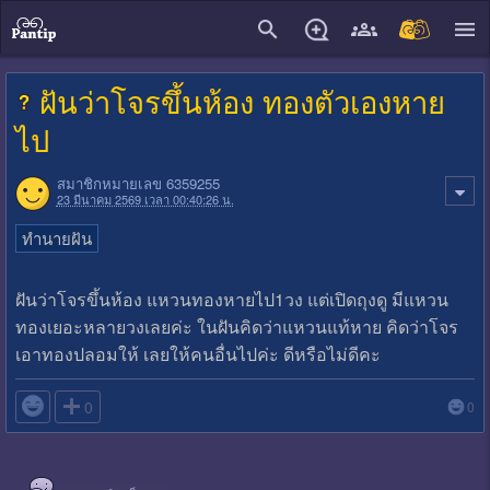
close
ฝันว่าโจรขึ้นห้อง ทองตัวเองหาย
ไป
สมาชิกหมายเลข 6359255
23 มีนาคม 2569 เวลา 00:40:26 น.
ทำนายฝัน
ฝันว่าโจรขึ้นห้อง แหวนทองหายไป1วง แต่เปิดถุงดู มีแหวน
ทองเยอะหลายวงเลยค่ะ ในฝันคิดว่าแหวนแท้หาย คิดว่าโจร
เอาทองปลอมให้ เลยให้คนอื่นไปค่ะ ดีหรือไม่ดีคะ

0
0