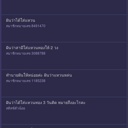
ฝันว่าได้ใส่แหวน
สมาชิกหมายเลข 8491470
ฝันว่าสามีใส่แหวนทองให้ 2 วง
สมาชิกหมายเลข 3088788
ทำนายฝันให้หน่อยค่ะ ฝันว่าแหวนหล่น
สมาชิกหมายเลข 1185238
ฝันว่าได้ใส่แหวนทอง 3 วันติด หมายถึงอะไรคะ
สติสช์ตัวน้อย