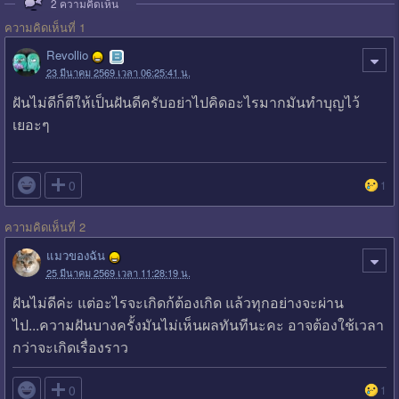
2
ความคิดเห็น
ความคิดเห็นที่ 1
Revollio
23 มีนาคม 2569 เวลา 06:25:41 น.
ฝันไม่ดีก็ตีให้เป็นฝันดีครับอย่าไปคิดอะไรมากมันทำบุญไว้
เยอะๆ

0
1
ความคิดเห็นที่ 2
แมวของฉัน
25 มีนาคม 2569 เวลา 11:28:19 น.
ฝันไม่ดีค่ะ แต่อะไรจะเกิดก้ต้องเกิด แล้วทุกอย่างจะผ่าน
ไป...ความฝันบางครั้งมันไม่เห็นผลทันทีนะคะ อาจต้องใช้เวลา
กว่าจะเกิดเรื่องราว

0
1