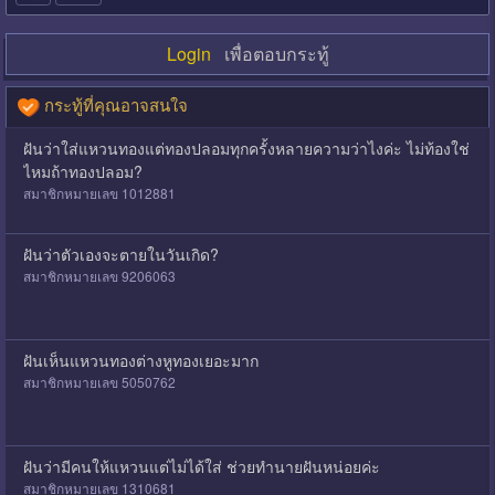
Login
เพื่อตอบกระทู้
กระทู้ที่คุณอาจสนใจ
ฝันว่าใส่แหวนทองแต่ทองปลอมทุกครั้งหลายความว่าไงค่ะ ไม่ท้องใช่
ไหมถ้าทองปลอม?
สมาชิกหมายเลข 1012881
ฝันว่าตัวเองจะตายในวันเกิด?
สมาชิกหมายเลข 9206063
ฝันเห็นแหวนทองต่างหูทองเยอะมาก
สมาชิกหมายเลข 5050762
ฝันว่ามีคนให้แหวนแต่ไม่ได้ใส่ ช่วยทำนายฝันหน่อยค่ะ
สมาชิกหมายเลข 1310681