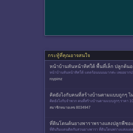
กระทู้ที่คุณอาจสนใจ
หน้าบ้านหันหน้าทิศใต้ พื้นที่เล็ก ปลูกต้
หน้าบ้านหันหน้าทิศใต้ แดดร้อนนนนมากค่ะ เลยอยากปลูก
ลูกในกระถางแต่ต้องไ
roypimz
คิดยังไงกับคนที่สร้างบ้านตามแบบถูกๆ ไ
คิดยังไงกับจำพวก คนที่สร้างบ้านตามแบบถูกๆ ราคา 1
และวัสดุ ปล.คนตั้งกระทู้ก็
สมาชิกหมายเลข 8034947
ที่ดินโดนต้นยางพาราพรางแสงปลูกพืชอะ
ที่ดินริมแดนติดกับสวนยางพารา ที่ดินโดนพรางแสงแดด