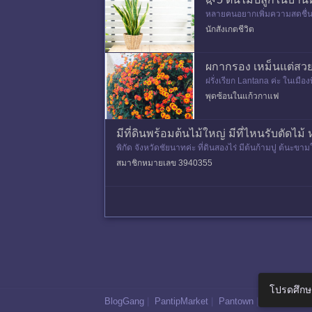
หลายคนอยากเพิ่มความสดชื่นให
ถึง ทำให้กังวลว่าต้นไม้จะเติบโ
นักสังเกตชีวิต
ผกากรอง เหม็นแต่สวยจั
ฝรั่งเรียก Lantana ค่ะ ในเมื
ย่านการค้าของเมือง ถนนสาย
พุดซ้อนในแก้วกาแฟ
มีที่ดินพร้อมต้นไม้ใหญ่ มีที่ไหนรับตัดไม
พิกัด จังหวัดชัยนาทค่ะ ที่ดินสองไร่ มีต้นก้ามปู ต้นะข
สมาชิกหมายเลข 3940355
โปรดศึกษ
BlogGang
|
PantipMarket
|
Pantown
|
Maggang