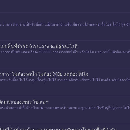
อ 1เมตร ด้านข้างเป็นรั่ว อีกด้านเป็นชาน บ้านชั้นเดียว ต้นไม้ทนแดด น้ำน้อย โตไว้ สูง 
แบบพื้นที่จำกัด 6 กระถาง จะปลูกอะไรดี
จนรากงอก เป็นต้นหอมแล้วค่ะ 555555 รอลงรากผักบุ้งจีน หลังผัดกิน น่าจะวันนี้ แล้วก็กะลงพร
การ: ไม่ต้องรดน้ำ ไม่ต้องใส่ปุ๋ย แค่ต้องใช้ใจ
กท่าน วันนี้ผมไม่ได้มาคุยเรื่องหุ้น ไม่ได้มาบอกเคล็ดลับแก้กรรม ไม่ได้มาเตือนภัยมิจฉา
วิต
ก ต้นกระบองเพชร ใบเสมา
กระต่ายตกแต่งรั้วข้างบ้าน 🌵 กระบองเพชรใบเสมาและหูกระต่ายเป็นพันธุ์ที่ปลูกง่าย โต
 รดน้ำอาทิตย์
ี่อยู่ได้แม้แสงน้อย ดูแลง่าย เหมาะกับคอนโดและพื้นที่จำกัด