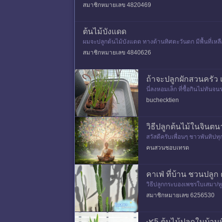
สมาชิกหมายเลข 4820469
ต้นไม้บังแดด
ผมจะปลูกต้นไม้บังแดด ทางด้านทิศตะวันตก มีพื้นที่เหลื
นเดินเข้าบ้า
สมาชิกหมายเลข 4840626
ถ้าจะปลูกผักสวนครัว 
นี่ลงหอมเล็ก ที่ซื้อกินไม่ทัน
ไม่ออกว่า จะวางหรือแขวนรั
buchecktien
วิธีปลูกต้นไม้ในจินตนา
สวัสดีครับเพื่อนๆ ชาวพันทิปทุ
ห็นมาก่อนครับ เอาจริงๆ นะ ชี
คนสวนชอบเทรด
คาเฟ่ ที่บ้าน ชวนปลู
วิธีปลูกกระบองเพชรใบเสมา/หู
นร่วนผสมทรายเพื่อระบายน้ำดี
สมาชิกหมายเลข 6256530
🌿5 ต้นไม้ปลูกในบ้านท