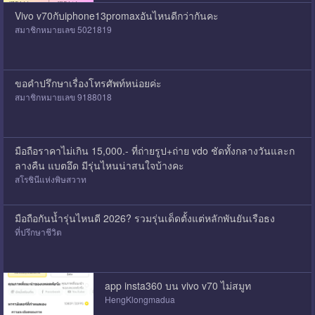
Vivo v70กับiphone13promaxอันไหนดีกว่ากันคะ
สมาชิกหมายเลข 5021819
ขอคำปรึกษาเรื่องโทรศัพท์หน่อยค่ะ
สมาชิกหมายเลข 9188018
มือถือราคาไม่เกิน 15,000.- ที่ถ่ายรูป+ถ่าย vdo ชัดทั้งกลางวันและก
ลางคืน แบตอึด มีรุ่นไหนน่าสนใจบ้างคะ
สโรชินีแห่งพิษสวาท
มือถือกันน้ำรุ่นไหนดี 2026? รวมรุ่นเด็ดตั้งแต่หลักพันยันเรือธง
ที่ปรึกษาชีวิต
app insta360 บน vivo v70 ไม่สมูท
HengKlongmadua