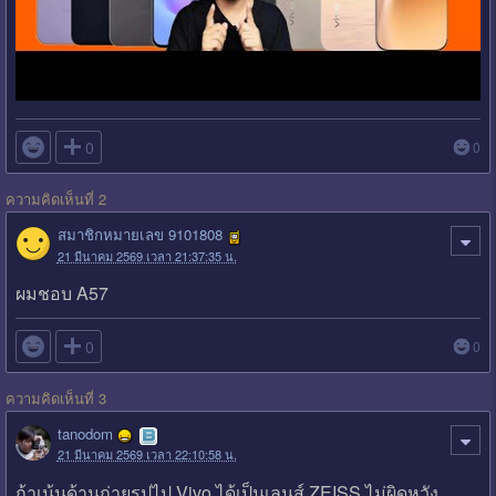

0
0
ความคิดเห็นที่ 2
สมาชิกหมายเลข 9101808
21 มีนาคม 2569 เวลา 21:37:35 น.
ผมชอบ A57

0
0
ความคิดเห็นที่ 3
tanodom
21 มีนาคม 2569 เวลา 22:10:58 น.
ถ้าเน้นด้านถ่ายรูปไป Vivo ได้เป็นเลนส์ ZEISS ไม่ผิดหวัง