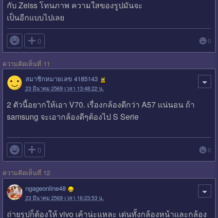
กับ Zeiss โทนภาพ ความใสของรูปมันจะ
เป็นอีกแบบไปเลย

0
0
ความคิดเห็นที่ 11
สมาชิกหมายเลข 4185143
23 มีนาคม 2569 เวลา 13:48:22 น.
2 ตัวนี้อยากให้เอา V70. เรื่องกล้องดีกว่า A57 แน่นอน ถ้า
samsung จะเอากล้องดีๆต้องไป S Serie

0
0
ความคิดเห็นที่ 12
ngageonline48
23 มีนาคม 2569 เวลา 16:23:53 น.
ถ่ายรูปก็ต้องให้ vivo เค้าน่ะแหละ เด่นทั้งกล้องหน้าและกล้อง