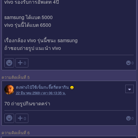
vivo รองรับการอัพเดท 4ปี
samsung ได้แบต 5000
vivo รุ่นนี้ได้แบต 6500
เรื่องกล้อง vivo รุ่นนี้ชนะ samsung
ถ้าชอบถ่ายรูป แนะนำ vivo

0
0
ความคิดเห็นที่ 5
ตงฟางไป๋ใช้เข็มกะจี๊ดริ่ดหากิน
22 มีนาคม 2569 เวลา 06:13:35 น.
70 ถ่ายรูปกินขาดคร่า

0
0
ความคิดเห็นที่ 6