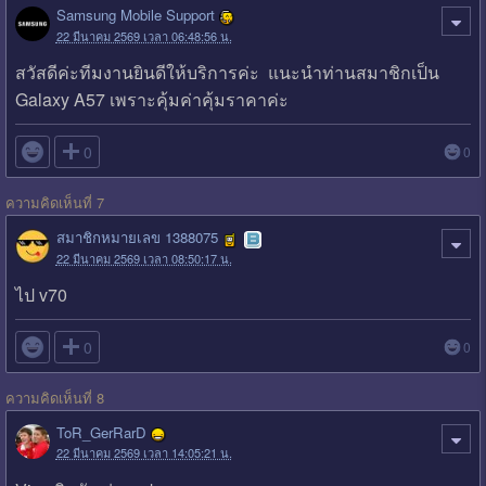
Samsung Mobile Support
22 มีนาคม 2569 เวลา 06:48:56 น.
สวัสดีค่ะทีมงานยินดีให้บริการค่ะ แนะนำท่านสมาชิกเป็น
Galaxy A57 เพราะคุ้มค่าคุ้มราคาค่ะ

0
0
ความคิดเห็นที่ 7
สมาชิกหมายเลข 1388075
22 มีนาคม 2569 เวลา 08:50:17 น.
ไป v70

0
0
ความคิดเห็นที่ 8
ToR_GerRarD
22 มีนาคม 2569 เวลา 14:05:21 น.