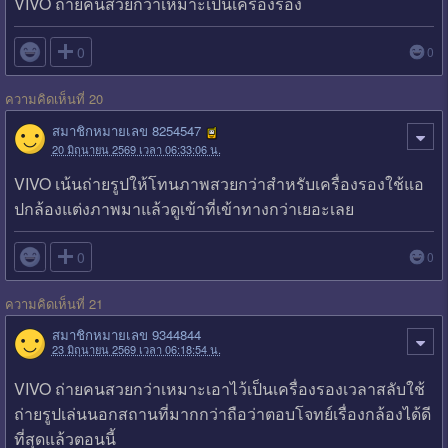
VIVO ถ่ายคนสวยกว่าเหมาะเป็นเครื่องรอง

0
0
ความคิดเห็นที่ 20
สมาชิกหมายเลข 8254547
20 มิถุนายน 2569 เวลา 06:33:06 น.
VIVO เน้นถ่ายรูปให้โทนภาพสวยกว่าสำหรับเครื่องรองใช้แอ
ปกล้องแต่งภาพมาแล้วดูเข้าที่เข้าทางกว่าเยอะเลย

0
0
ความคิดเห็นที่ 21
สมาชิกหมายเลข 9344844
23 มิถุนายน 2569 เวลา 06:18:54 น.
VIVO ถ่ายคนสวยกว่าเหมาะเอาไว้เป็นเครื่องรองเวลาสลับใช้
ถ่ายรูปเล่นนอกสถานที่มากกว่าถือว่าตอบโจทย์เรื่องกล้องได้ดี
ที่สุดแล้วตอนนี้