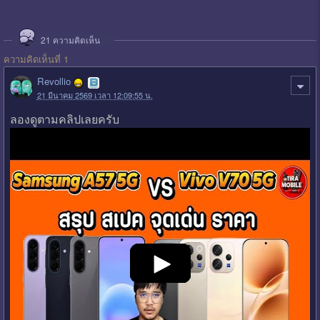
21
ความคิดเห็น
ความคิดเห็นที่ 1
Revollio
21 มีนาคม 2569 เวลา 12:09:55 น.
ลองดูตามคลิปเลยครับ