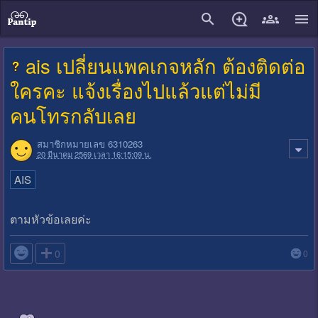
close
ais เปลี่ยนแพคเกจหลัก ต้องติดต่อ
ใครคะ แจ้งเรื่องไปแล้วแต่ไม่มี
คนโทรกลับเลย
สมาชิกหมายเลข 6310263
20 มีนาคม 2569 เวลา 16:15:09 น.
AIS
ตามหัวข้อเลยค่ะ

0
0