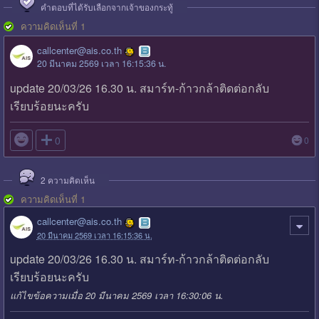
คำตอบที่ได้รับเลือกจากเจ้าของกระทู้
ความคิดเห็นที่ 1
callcenter@ais.co.th
20 มีนาคม 2569 เวลา 16:15:36 น.
update 20/03/26 16.30 น. สมาร์ท-ก้าวกล้าติดต่อกลับ
เรียบร้อยนะครับ

0
0
2
ความคิดเห็น
ความคิดเห็นที่ 1
callcenter@ais.co.th
20 มีนาคม 2569 เวลา 16:15:36 น.
update 20/03/26 16.30 น. สมาร์ท-ก้าวกล้าติดต่อกลับ
เรียบร้อยนะครับ
แก้ไขข้อความเมื่อ 20 มีนาคม 2569 เวลา 16:30:06 น.