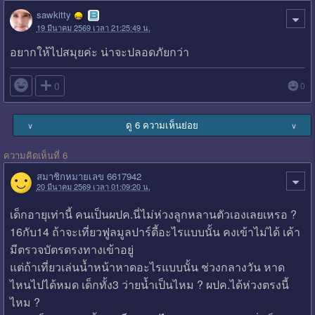
sawkitty
19 มีนาคม 2569 เวลา 21:25:49 น.
อยากให้ไปสมุยค่ะ น่าจะปลอดภัยกว่า

0
0
ดู 6 ความเห็นย่อย
∨
∨
ความคิดเห็นที่ 6
สมาชิกหมายเลข 6617942
20 มีนาคม 2569 เวลา 01:09:20 น.
เด็กอายุเท่านี้ คนเป็นผปค.นี่ไม่ห่วงลูกหลานตัวเองเลยเหรอ ?
16กับ14 ถ้าจะเที่ยวฟูลมูลปาร์ตี้อะไรแบบนั้น คงเข้าไม่ได้ เค้า
มีตรวจบัตรตรงทางเข้าอยู่
แต่ถ้าเที่ยวเล่นน้ำหน้าหาดอะไรแบบนั้น ช่วงกลางวัน หาด
ไหนไปได้หมด เด็กทั้ง3 ว่ายน้ำเป็นไหม ? ผปค.ได้ห่วงตรงนี้
ไหม ?