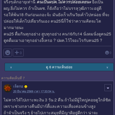
จริงๆเด็กอายุเท่านี้
คนเป็นผปค.ไม่ควรปล่อยเลยนะ
ยิ่งเป็น
ผญ.ยิ่งไม่ควร ถ้าเป็นผช. ก็ยังถือว่าไม่บรรลุวุฒิภาวะอยู่ดี
รอให้พ้น18 กันก่อนเถอะจ้ะ มันยังเร็วเกินวัยเค้าไปหน่อย ที่จะ
ปล่อยให้เด็กไปเที่ยวกันเอง คน25นี่ก็ใช่ว่าความคิดจะโต
มากมายนะ
คน25 ดื่มกินทุกอย่าง สูบทุกอย่าง คน16กับ14 นั่งดมนั่งดูคน25
ดูดดื่มเมาเอาทุกอย่างงี้เหรอ ? ปผค.ไว้ใจอะไรกับคน25 ?

0
0
ดู 6 ความเห็นย่อย
∨
∨
ความคิดเห็นที่ 7
เจ็ดกอ
20 มีนาคม 2569 เวลา 17:33:54 น.
ไม่ควรให้ไปเกาะพะงัน 3 วัน 2 คืน ถ้าไม่มีผู้ใหญ่คอยดูใกล้ชิด
เพราะช่วงกลางคืนมีปาร์ตี้และความเสี่ยงค่อนข้างสูง
ถ้าจำเป็นจริง ๆ ย้ายไปเกาะสมุยที่มีญาติอยู่ดีกว่า น่าจะ