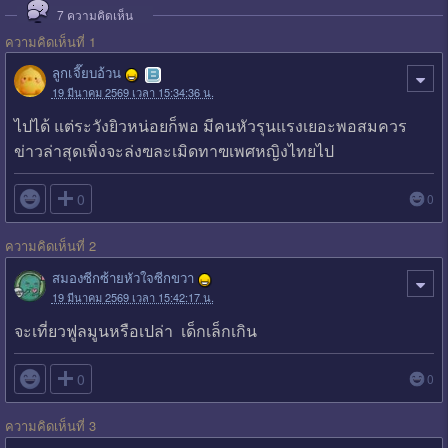
7
ความคิดเห็น
ความคิดเห็นที่ 1
ลูกเจี๊ยบอ้วน
19 มีนาคม 2569 เวลา 15:34:36 น.
ไปได้ แต่ระวังยิวหน่อยก็พอ มีคนหัวรุนแรงเยอะพอสมควร
ข่าวล่าสุดเพิ่งจะล่งฃละเมิดทาฃเพศหญิงไทยไป

0
0
ความคิดเห็นที่ 2
สมองซีกซ้ายหัวใจซีกขวา
19 มีนาคม 2569 เวลา 15:42:17 น.
จะเที่ยวฟูลมูนหรือเปล่า เด็กเล็ก​เกิน

0
0
ความคิดเห็นที่ 3