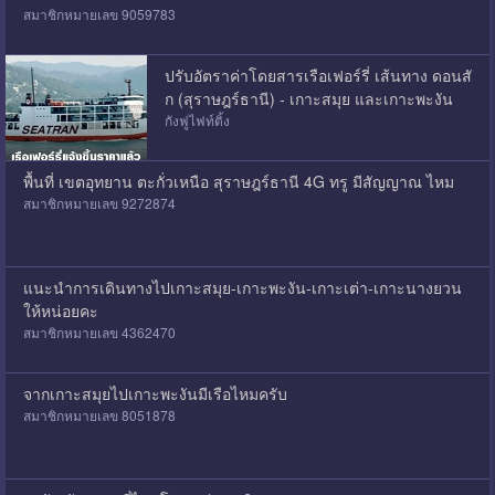
สมาชิกหมายเลข 9059783
ปรับอัตราค่าโดยสารเรือเฟอร์รี่ เส้นทาง ดอนสั
ก (สุราษฎร์ธานี) - เกาะสมุย และเกาะพะงัน
กังฟูไฟท์ติ้ง
พื้นที่ เขตอุทยาน ตะกั่วเหนือ สุราษฎร์ธานี 4G ทรู มีสัญญาณ ไหม
สมาชิกหมายเลข 9272874
แนะนำการเดินทางไปเกาะสมุย-เกาะพะงัน-เกาะเต่า-เกาะนางยวน
ให้หน่อยคะ
สมาชิกหมายเลข 4362470
จากเกาะสมุยไปเกาะพะงันมีเรือไหมครับ
สมาชิกหมายเลข 8051878