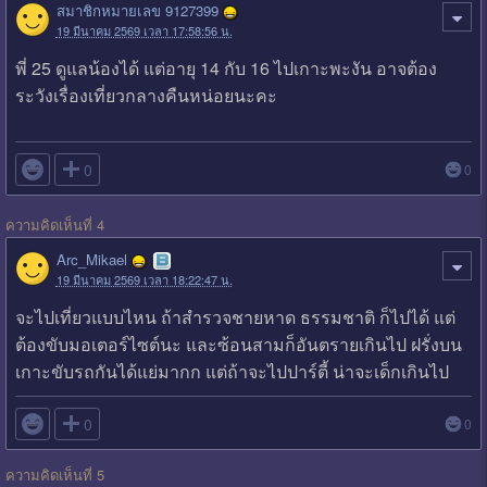
สมาชิกหมายเลข 9127399
19 มีนาคม 2569 เวลา 17:58:56 น.
พี่ 25 ดูแลน้องได้ แต่อายุ 14 กับ 16 ไปเกาะพะงัน อาจต้อง
ระวังเรื่องเที่ยวกลางคืนหน่อยนะคะ

0
0
ความคิดเห็นที่ 4
Arc_Mikael
19 มีนาคม 2569 เวลา 18:22:47 น.
จะไปเที่ยวแบบไหน ถ้าสำรวจชายหาด ธรรมชาติ ก็ไปได้ แต่
ต้องขับมอเตอร์ไซต์นะ และซ้อนสามก็อันตรายเกินไป ฝรั่งบน
เกาะขับรถกันได้แย่มากก แต่ถ้าจะไปปาร์ตี้ น่าจะเด็กเกินไป

0
0
ความคิดเห็นที่ 5