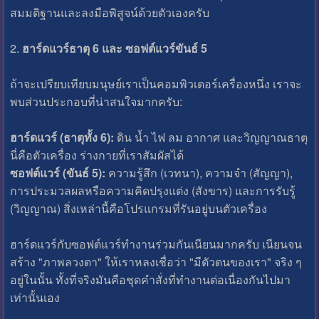
สมมติฐานและลงมือพิสูจน์ด้วยตัวเองครับ
2.
ฮาร์ดแวร์ธาตุ 6 และ ซอฟต์แวร์ขันธ์ 5
ถ้าจะเปรียบเทียบมนุษย์เราเป็นคอมพิวเตอร์เครื่องหนึ่ง เราจะ
พบส่วนประกอบที่น่าสนใจมากครับ:
ฮาร์ดแวร์ (ธาตุทั้ง 6):
ดิน น้ำ ไฟ ลม อากาศ และวิญญาณธาตุ
นี่คือตัวเครื่อง ร่างกายที่เราสัมผัสได้
ซอฟต์แวร์ (ขันธ์ 5):
ความรู้สึก (เวทนา), ความจำ (สัญญา),
การประมวลผลหรือความคิดปรุงแต่ง (สังขาร) และการรับรู้
(วิญญาณ) สิ่งเหล่านี้คือโปรแกรมที่รันอยู่บนตัวเครื่อง
ฮาร์ดแวร์กับซอฟต์แวร์ทำงานร่วมกันเนียนมากครับ เนียนจน
สร้าง "ภาพลวงตา" ให้เราหลงเชื่อว่า "มีตัวตนของเรา" จริง ๆ
อยู่ในนั้น ทั้งที่จริงมันคือชุดคำสั่งที่ทำงานต่อเนื่องกันไปมา
เท่านั้นเอง