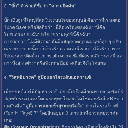
3.
"บั๊ก" ตัวร้ายที่ชื่อว่า "ความยึดมั่น"
บั๊ก (Bug) ที่ใหญ่ที่สุดในระบบใจของมนุษย์ คือการที่เราเผลอ
ไปกด Save หรือยึดถือว่า "นี่คือเครื่องของฉัน" "นี่คือ
โปรแกรมของฉัน" หรือ "ความทุกข์นี้คือฉัน"
การบอกว่า "ไม่มีตัวตน" มันฝืนสัญชาตญาณมนุษย์สุด ๆ ครับ
เพราะร่างกายนี้เราก็เจ็บจริง ความจำนี้เราก็จำได้จริง การจะ
ไปถอนการติดตั้ง (Uninstall) ความเชื่อที่ฝังรากลึกขนาดนี้ แค่
การนั่งอ่านตำราหรือฟังทฤษฎีอย่างเดียวจึงไม่เคยพอ
4.
"วิสุทธิมรรค" คู่มือแฮกใจระดับแอดวานซ์
เมื่อซอฟต์แวร์มีปัญหา เราจึงต้องมีเครื่องมือเฉพาะทาง คัมภีร์
วิสุทธิมรรค
(แต่งโดยพระพุทธโฆสะ) ไม่ใช่แค่หนังสือปรัชญา
แต่มันคือ
"คู่มือการแฮกเข้าสู่ระบบจิตใจ"
ผ่านโครงสร้างที่
เรียกว่า "วิสุทธิ 7" โดยยืนอยู่บน 3 เสาหลักที่ชาวพุทธเราคุ้น
เคย:
ศีล (System Organization):
คือการจัดระเบียบเบื้องต้น ไม่ให้