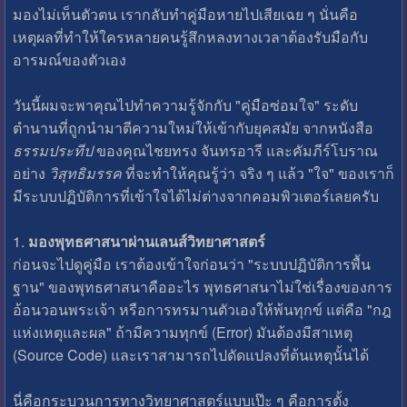
มองไม่เห็นตัวตน เรากลับทำคู่มือหายไปเสียเฉย ๆ นั่นคือ
เหตุผลที่ทำให้ใครหลายคนรู้สึกหลงทางเวลาต้องรับมือกับ
อารมณ์ของตัวเอง
วันนี้ผมจะพาคุณไปทำความรู้จักกับ "คู่มือซ่อมใจ" ระดับ
ตำนานที่ถูกนำมาตีความใหม่ให้เข้ากับยุคสมัย จากหนังสือ
ธรรมประทีป
ของคุณไชยทรง จันทรอารี และคัมภีร์โบราณ
อย่าง
วิสุทธิมรรค
ที่จะทำให้คุณรู้ว่า จริง ๆ แล้ว "ใจ" ของเราก็
มีระบบปฏิบัติการที่เข้าใจได้ไม่ต่างจากคอมพิวเตอร์เลยครับ
1.
มองพุทธศาสนาผ่านเลนส์วิทยาศาสตร์
ก่อนจะไปดูคู่มือ เราต้องเข้าใจก่อนว่า "ระบบปฏิบัติการพื้น
ฐาน" ของพุทธศาสนาคืออะไร พุทธศาสนาไม่ใช่เรื่องของการ
อ้อนวอนพระเจ้า หรือการทรมานตัวเองให้พ้นทุกข์ แต่คือ "กฎ
แห่งเหตุและผล" ถ้ามีความทุกข์ (Error) มันต้องมีสาเหตุ
(Source Code) และเราสามารถไปดัดแปลงที่ต้นเหตุนั้นได้
นี่คือกระบวนการทางวิทยาศาสตร์แบบเป๊ะ ๆ คือการตั้ง