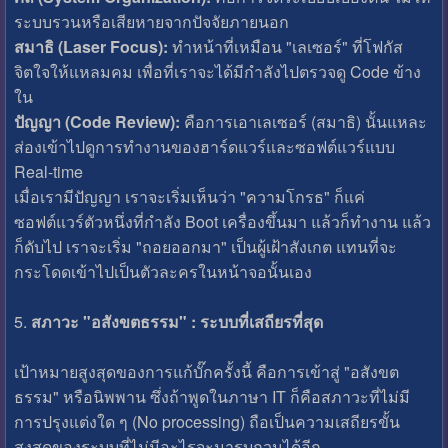
ระบบรวนหรือเสียหายจากปัจจัยภายนอก
สมาธิ (Laser Focus):
ทำหน้าที่เหมือน "เลเซอร์" ที่โฟกัส
จิตใจให้แหลมคม เพื่อที่เราจะได้มีกำลังไปตรวจดู Code ข้าง
ใน
ปัญญา (Code Review):
คือการเอาเลเซอร์ (สมาธิ) นั้นแหละ
ส่องเข้าไปดูการทำงานของฮาร์ดแวร์และซอฟต์แวร์แบบ
Real-time
เมื่อเรามีปัญญา เราจะเริ่มเห็นว่า "ความโกรธ" ก็แค่
ซอฟต์แวร์ตัวหนึ่งที่กำลัง Boot เครื่องขึ้นมา แล้วก็ทำงาน แล้ว
ก็ดับไป เราจะเริ่ม "ถอยออกมา" เป็นผู้เฝ้าสังเกต แทนที่จะ
กระโดดเข้าไปเป็นตัวละครในหน้าจอนั้นเอง
5.
สภาวะ "อสังขตธรรม" : ระบบที่เสถียรที่สุด
เป้าหมายสูงสุดของการแก้บั๊กครั้งนี้ คือการเข้าสู่ "อสังขต
ธรรม" หรือนิพพาน ซึ่งถ้าพูดในภาษา IT ก็คือสภาวะที่ไม่มี
การปรุงแต่งใด ๆ (No processing) ถือเป็นความเสถียรขั้น
สูงสุดของระบบที่ไม่มีอะไรจะมารบกวนได้อีก