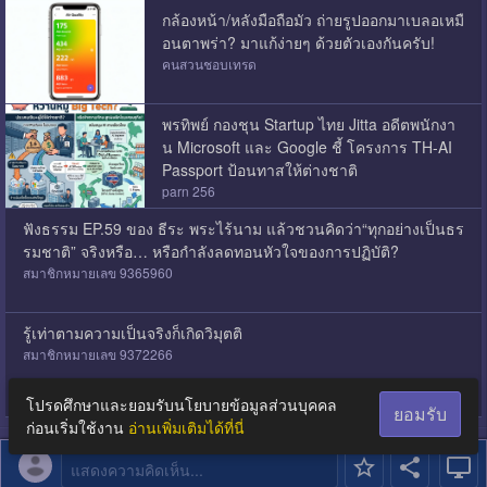
กล้องหน้า/หลังมือถือมัว ถ่ายรูปออกมาเบลอเหมื
อนตาพร่า? มาแก้ง่ายๆ ด้วยตัวเองกันครับ!
คนสวนชอบเทรด
พรทิพย์ กองชุน Startup ไทย Jitta อดีตพนักงา
น Microsoft และ Google ชี้ โครงการ TH-AI
Passport ป้อนทาสให้ต่างชาติ
parn 256
ฟังธรรม EP.59 ของ ธีระ พระไร้นาม แล้วชวนคิดว่า“ทุกอย่างเป็นธร
รมชาติ” จริงหรือ… หรือกำลังลดทอนหัวใจของการปฏิบัติ?
สมาชิกหมายเลข 9365960
รู้เท่าตามความเป็นจริง​ก็เกิด​วิมุตติ​
สมาชิกหมายเลข 9372266
โปรดศึกษาและยอมรับนโยบายข้อมูลส่วนบุคคล
ยอมรับ
ก่อนเริ่มใช้งาน
อ่านเพิ่มเติมได้ที่นี่
แสดงความคิดเห็น...