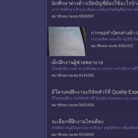
นักศึกษาต่างด้าวเปิดบัญชีต้องใช้อะไรบ้
เรากำลังศึกษาเข้ามหาลัยค่ะ แต่ต้องเปิดบัญชีธนาคารเพ
ญชาติไทย)
สมาชิกหมายเลข 6926097
การขอทำบัตรต่างด้าว
รบกวนทีค่ะ ตอนนี้อายุ28ปี มีแ
ถามว่า ถ้าจะไปขอทำบัตรต่าง
สมาชิกหมายเลข 9362422
เด็กฝึกงานผู้ช่วยพยาบาล
เป็นเด็กฝึกงานสาขาธุรกิจพยาบาล สามารถไปฝึกงานที่โร
สมาชิกหมายเลข 8144392
มีใครเคยฝึกงานบริษัททัวร์ที่ Quality E
มีใครเคยฝึกงานบริษัททัวร์ที่ Quality Express และ Lee
สมาชิกหมายเลข 5663456
จะเลือกที่ฝึกงานไหนดีคะ
สวัสดีค่ะ หนูมีปัญหาอยากปรึกษา หนูได้ทำการยื่นสมัครฝึ
บบริษ
สมาชิกหมายเลข 9318050