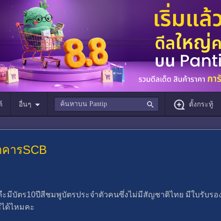
์
อื่นๆ
ตั้งกระทู้
นาคารSCB
งานคืะมีบัตร10ปีสีชมพูบัตรประจำตัวคนซึ่งไม่มีสัญชาติไทย มีใบรับร
ชีได้ไหมคะ