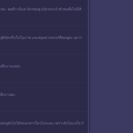
่ะ พอดีว่ามีแค่ บัตรชมพู (บัตรประจำตัวคนซึ่งไม่มีสั
สำเนาสูติบัตรกีบใบในภาพ และสมุดฝากครรภ์สีชมพูค่ะ อยาก
าไปฝึกงานเฉยๆ
าฝึกงานค่ะ
 แต่หนูยังไม่ได้ส่งเอกสารใดๆไปนะคะ เพราะยังไม่แน่ใจ กั