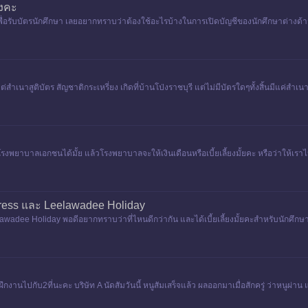
างคะ
ื่อรับบัตรนักศึกษา เลยอยากทราบว่าต้องใช้อะไรบ้างในการเปิดบัญชีของนักศึกษาต่างด้าวค
ต่สำเนาสูติบัตร สัญชาติกระเหรี่ยง เกิดที่บ้านโป่งราชบุรี แต่ไม่มีบัตรใดๆทั้งสิ้นมีแค่
ด้าวยัง
งพยาบาลเอกชนได้มั้ย แล้วโรงพยาบาลจะให้เงินเดือนหรือเบี้ยเลี้ยงมั้ยคะ หรือว่าให้เร
xpress และ Leelawadee Holiday
lawadee Holiday พอดีอยากทราบว่าที่ไหนดีกว่ากัน และได้เบี้ยเลี้ยงมั้ยคะสำหรับนักศึกษ
กงานไปกับ2ที่นะคะ บริษัท A นัดสัมวันนี้ หนูสัมเสร็จแล้ว ผลออกมาเมื่อสักครู่ ว่าหนูผ่าน