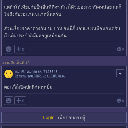
แต่ถ้าให้เทียบกับปั๊มอื่นที่ติดๆ กัน ก็คิวเยอะกว่านิดหน่อย แต่ก็
ไม่ถึงกับรอนานขนาดนั้นครับ
ส่วนเรื่องราคาต่างกัน 15 บาท อันนี้ก็แอบแรงเหมือนกันครับ
ถ้าเติมประจำก็มีผลอยู่เหมือนกัน

0
0
ความคิดเห็นที่ 12
สมาชิกหมายเลข 7123348
26 พฤษภาคม 2569 เวลา 12:55:48 น.
ตอนนี้ก็เปิดปกติกันทุกปั้ม

0
0
Login
เพื่อตอบกระทู้