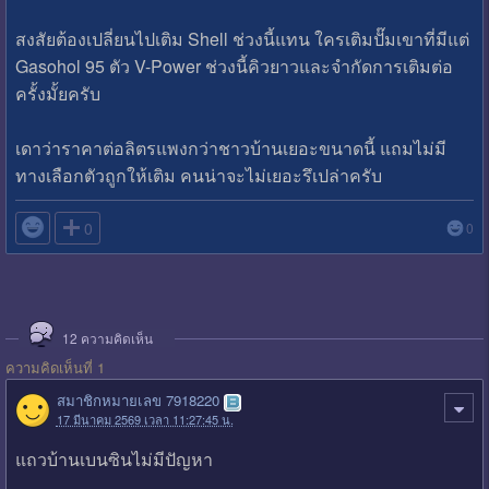
สงสัยต้องเปลี่ยนไปเติม Shell ช่วงนี้แทน ใครเติมปั๊มเขาที่มีแต่
Gasohol 95 ตัว V-Power ช่วงนี้คิวยาวและจำกัดการเติมต่อ
ครั้งมั้ยครับ
เดาว่าราคาต่อลิตรแพงกว่าชาวบ้านเยอะขนาดนี้ แถมไม่มี
ทางเลือกตัวถูกให้เติม คนน่าจะไม่เยอะรึเปล่าครับ

0
0
12
ความคิดเห็น
ความคิดเห็นที่ 1
สมาชิกหมายเลข 7918220
17 มีนาคม 2569 เวลา 11:27:45 น.
แถวบ้านเบนซินไม่มีปัญหา