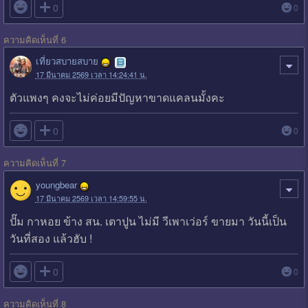

0
0
ความคิดเห็นที่ 6
เที่ยวสบายสบาย
17 มีนาคม 2569 เวลา 14:24:41 น.
ตัวแพงๆ คงจะไม่ค่อยมีปัญหาขาดแคลนมั้งคะ

0
0
ความคิดเห็นที่ 7
youngbear
17 มีนาคม 2569 เวลา 14:59:55 น.
ปั๊ม กาหอย ข้าง สน. เตาปูน ไม่มี วีเพาเว่อร์ ขายมา วันนี้เป็น
วันที่สอง แล้วฮับ !

0
0
ความคิดเห็นที่ 8