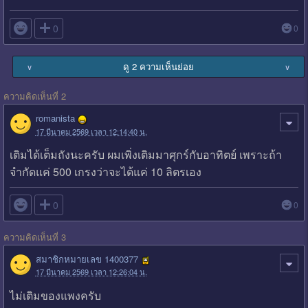

0
0
ดู 2 ความเห็นย่อย
∨
∨
ความคิดเห็นที่ 2
romanista
17 มีนาคม 2569 เวลา 12:14:40 น.
เติมได้เต็มถังนะครับ ผมเพิ่งเติมมาศุกร์กับอาทิตย์ เพราะถ้า
จำกัดแค่ 500 เกรงว่าจะได้แค่ 10 ลิตรเอง

0
0
ความคิดเห็นที่ 3
สมาชิกหมายเลข 1400377
17 มีนาคม 2569 เวลา 12:26:04 น.
ไม่เติมของแพงครับ