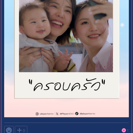

0
1