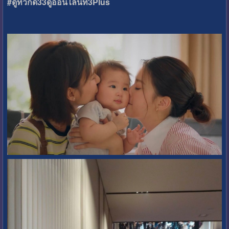
#ดูทีวีกด33ดูออนไลน์ที่3Plus