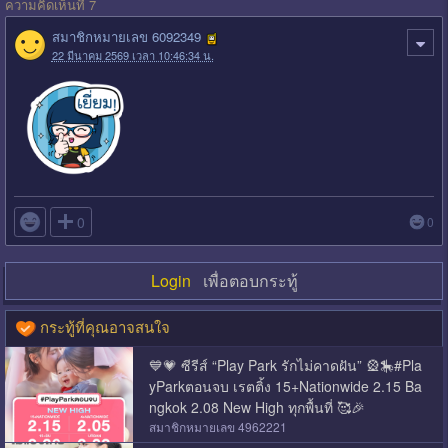
ความคิดเห็นที่ 7
สมาชิกหมายเลข 6092349
22 มีนาคม 2569 เวลา 10:46:34 น.

0
0
Login
เพื่อตอบกระทู้
กระทู้ที่คุณอาจสนใจ
💙💗 ซีรีส์ “Play Park รักไม่คาดฝัน” 🎡🎠#Pla
yParkตอนจบ เรตติ้ง 15+Nationwide 2.15 Ba
ngkok 2.08 New High ทุกพื้นที่ 🥰🎉
สมาชิกหมายเลข 4962221