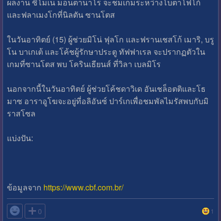
ผลงาน ซิโมเน มอนตานาโร จะชมเกมระหว่างโบตาโฟโก้
และฟลาเมงโกที่นิลตัน ซานโตส
ในวันอาทิตย์ (15) ผู้ช่วยมิโน่ ฟุลโก และฟรานเชสโก้ เมาริ, บรู
โน บาเกเต้ และโค้ชผู้รักษาประตู ทัฟฟาเรล จะปรากฏตัวใน
เกมที่ซานโตส พบ โครินเธียนส์ ที่วิลา เบลมิโร
นอกจากนี้ในวันอาทิตย์ ผู้ช่วยโค้ชดาวิเด อันเชล็อตติและโธ
มาซ อาราอูโฆจะอยู่ที่อลิอันซ์ ปาร์เกเพื่อชมพัลไมรัสพบกับมิ
ราสโซล
แบ่งปัน:
ข้อมูลจาก
https://www.cbf.com.br/

0
1