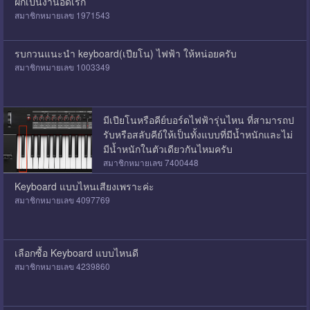
ฝึกเป็นงานอดิเรก
สมาชิกหมายเลข 1971543
รบกวนแนะนำ keyboard(เปียโน) ไฟฟ้า ให้หน่อยครับ
สมาชิกหมายเลข 1003349
มีเปียโนหรือคีย์บอร์ดไฟฟ้ารุ่นไหน ที่สามารถป
รับหรือสลับคีย์ให้เป็นทั้งแบบที่มีน้ำหนักและไม่
มีน้ำหนักในตัวเดียวกันไหมครับ
สมาชิกหมายเลข 7400448
Keyboard แบบไหนเสียงเพราะค่ะ
สมาชิกหมายเลข 4097769
เลือกซื้อ Keyboard แบบไหนดี
สมาชิกหมายเลข 4239860