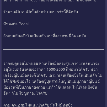
จำนวนคีย์ 61 คีย์ขั้นต่ำครับ เยอะกว่านี้ก็ดีครับ
มีช่องต่อ Pedal
ถ้าเล่นเสียงเปียโนเป็นหลัก เอาที่ตรงตามนี้ก็พอครับ
จากงบดูน้อยไปหน่อย หาเครื่องมือสองรุ่นเก่าๆ มาเล่นน่าจะ
อยู่ในงบครับ เคยเจอราคา 1500-2500 ก็พอหาได้ครับ พวก
เครื่องญี่ปุ่นมือสองก็ได้ครับ เอามาเล่นเสียงเปียโนเป็นหลัก ไม่
ได้ใช้ฟังชั่นอะไร (เครื่องญี่ปุ่นส่วนใหญ่เป็นเมนูภาษาญี่ปุ่น มี
น้อยรุ่นที่เป็นภาษาอังกฤษ แต่ถ้าใช้แค่เล่น ไม่ได้เล่นฟังชั่น
อื่นๆ ก็ไม่มีปัญหาอะไรครับ)
ตาม คห.2 ผมไม่แนะนำครับ มันไม่มีทัชชิ่ง