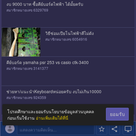
งบ 9000 บาท ซื้อคีย์บอร์ดไฟฟ้า ได้มั้ยครับ
สมาชิกหมายเลข 6329769
วิธีซ่อมเปียโนไฟฟ้าคีไม่ดัง
สมาชิกหมายเลข 6054916
คีย์บอร์ด yamaha psr 253 vs casio ctk-3400
สมาชิกหมายเลข 3141377
ช่วยหา/แนะนำKeyboardหน่อยครับ งบไม่เกิน10000
สมาชิกหมายเลข 924359
โปรดศึกษาและยอมรับนโยบายข้อมูลส่วนบุคคล
ยอมรับ
ก่อนเริ่มใช้งาน
อ่านเพิ่มเติมได้ที่นี่
แสดงความคิดเห็น...