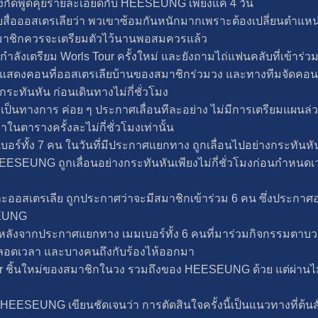
นสังกัดพูดคุยรายละเอียดกับ HEESEUNG เพียงแค่ 4 วัน
อออสเตรเลียว่า พวเขาซ้อมกันหนักมากเพราะต้องเปลี่ยนตำแหน่งใ
มาชิกควรจะเตรียมตัวไว้นานพอสมควรแล้ว
ังเตรียม Worls Tour ครั้งใหม่ และยังถามไถ่แฟนคลับที่เข้าร่วม
ได้ไปแสดงคอนที่ออสเตรเลียบ้านของสมาชิกร่วมวง และทางทีมจ
กระทันหัน ก่อนเดินทางไม่กี่ชั่วโมง
เป็นทางการ ค่อย ๆ ประกาศเลื่อนทีละอย่าง ไม่มีการเตรียมแผนล่
นตารางครั้งละไม่กี่ชั่วโมงเท่านั้น
อร์ทั้ง 7 คน ในวันที่มีประกาศแยกทาง ถูกเลื่อนไปอย่างกระทันหัน
 HEESEUNG ถูกเลื่อนอย่างกระทันหันเพียงไม่กี่ชั่วโมงก่อนกำหนดเ
ุ่น และออสเตรเลีย ถูกประกาศว่าจะมีสมาชิกเข้าร่วม 6 คน ซึ่งประกาศ
EUNG
รกหลังจากประกาศแยกทาง เมมเบอร์ทั้ง 6 คนที่มาร่วมกิจกรรมตาบว
ลอดเวลา และบางคนถึงกับร้องไห้ออกมา
ear ชิ้นใหม่ของสมาชิกในวง รวมถึงของ HEESEUNG ด้วย แต่ผ่านไม่
ESEUNG เขียนชัดเจนว่า การตัดสินใจครั้งนี้เป็นแนวทางที่ต้นสัง