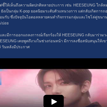
ต่ชี้ให้เห็นถึงความผิดปกติหลายประการ เช่น HEESEUNG ใกล้ห
EN ยังเป็นกลุ่ม K-pop ยอดนิยมระดับตัวแทนวงการ แต่กลับเกิดการถ
อมรับ ซึ่งปัจจุบันไอดอลหลายคนทำกิจกรรมกลุ่มและโซโล่คู่ขนา
ม่บ่อย
บ และมีการออกแถลงการณ์เรียกร้องให้ HEESEUNG กลับมาร่วมวง ช
EESEUNG เคยพูดถึงวงในช่วงก่อนหน้า มีการลงชื่อสนับสนุนให้
 3 วันหลังมีประกาศ