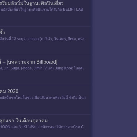
ยมอัลบั้มในฐานะศิลปินเดี่ยว
อัลบั้มเดี่ยวในฐานะศิลปินภายใต้สังกัด BELIFT LAB
ั้ง
ที่ 13 ระบุว่า aespa (คาริน่า, วินเทอร์, จีเซล, หนิง
้ -- [บทความจาก Billboard]
M, Jin, Suga, j-hope, Jimin, V และ Jung Kook ในลุคเ
าคม 2026
ั้มชุดใหม่ในช่วงเดือนสิงหาคมที่จะถึงนี้ ซึ่งถือเป็นก
ชุดแรก ในเดือนตุลาคม
HOON และ NI-KI ได้รับการพิจารณาให้หายจากโรค C