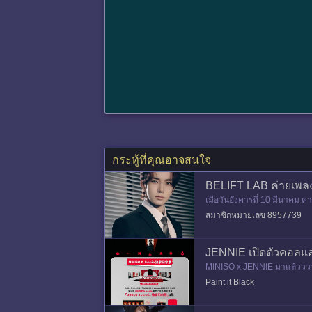
กระทู้ที่คุณอาจสนใจ
BELIFT LAB ค่ายเพลงใ
เมื่อวันอังคารที่ 10 มีนาคม 
เรื่องนี้ด้วยจดหมายที่เขียนด้
สมาชิกหมายเลข 8957739
JENNIE เปิดตัวคอลแลป 
MINISO x JENNIE มาแล้วววว ❤
วันแรกของ Pop-up) ผู้เข้
Paint it Black