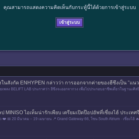
คุณสามารถแสดงความคิดเห็นกับกระทู้นี้ได้ด้วยการเข้าสู่ระบบ
เข้าสู่ระบบ
นสังกัด ENHYPEN กล่าวว่า การออกจากค่ายของฮีซึงเป็น "แนวทาง
ค่ายเพลง BELIFT LAB ประกาศว่า ฮีซึงจะออกจากวง เพื่อไปประกอบอาชีพเดี่ยวในฐานะศิลปินเดี
วยลาย
MINISO ไอเท็มน่ารักเพียบ เตรียมเปิดป๊อปอัพที่เซี่ยงไฮ้ ประเทศจี
️ 📅 20 มีนาคม – 19 เมษายน 📍 Grand Gateway 66, โซน South Atrium · เซี่ยงไฮ้ 🔥 