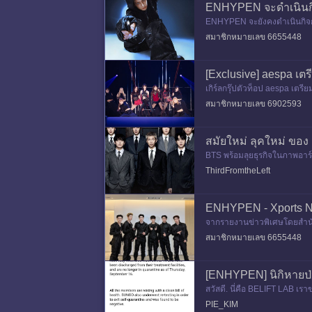
ENHYPEN จะดำเนินกิจ
ENHYPEN จะยังคงดำเนินกิจกร
กิจกรรมในอนาคตของ ENHYPEN
สมาชิกหมายเลข 6655448
[Exclusive] aespa เต
เกิร์ลกรุ๊ปตัวท็อป aespa เตร
หนิง) กำลังอยู่ในช่วงเตรียมตัว
สมาชิกหมายเลข 6902593
สมัยใหม่ ลุคใหม่ ของ 
BTS พร้อมลุยธุรกิจในภาพอาร์ต
นี้ยบและดูจริงจังในชุดสูท
ThirdFromtheLeft
ENHYPEN - Xports N
จากรายงานข่าวพิเศษโดยสำนักข
ารกลับมาปล่อยผลงานเพลงในร
สมาชิกหมายเลข 6655448
[ENHYPEN] นิกิหายป่
สวัสดี. นี่คือ BELIFT LA
OVID-19 โดยสมบูรณ์และออกจ
PIE_KIM