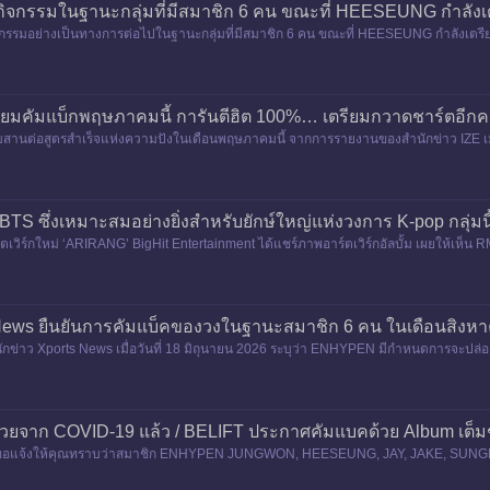
กรรมในฐานะกลุ่มที่มีสมาชิก 6 คน ขณะที่ HEESEUNG กำลังเตรี
รมอย่างเป็นทางการต่อไปในฐานะกลุ่มที่มีสมาชิก 6 คน ขณะที่ HEESEUNG กำลังเตรียม
 สวัสดี นี่คือ BEL
รียมคัมแบ็กพฤษภาคมนี้ การันตีฮิต 100%… เตรียมกวาดชาร์ตอีกคร
ียมสานต่อสูตรสำเร็จแห่งความปังในเดือนพฤษภาคมนี้ จากการรายงานของสำนักข่าว IZE เมื่อวัน
อย่
BTS ซึ่งเหมาะสมอย่างยิ่งสำหรับยักษ์ใหญ่แห่งวงการ K-pop กลุ่มนี
เวิร์กใหม่ ‘ARIRANG’ BigHit Entertainment ได้แชร์ภาพอาร์ตเวิร์กอัลบั้ม เผยให้เห็น R
ews ยืนยันการคัมแบ็คของวงในฐานะสมาชิก 6 คน ในเดือนสิงห
่าว Xports News เมื่อวันที่ 18 มิถุนายน 2026 ระบุว่า ENHYPEN มีกำหนดการจะปล่อยอัลบ
อบ 7 เดือน นับ
วยจาก COVID-19 แล้ว / BELIFT ประกาศคัมแบคด้วย Album เต็ม
B เราขอแจ้งให้คุณทราบว่าสมาชิก ENHYPEN JUNGWON, HEESEUNG, JAY, JAKE, SUNG
ากสถานบำบัดรักษาแล้ว และไม่ได้กัก