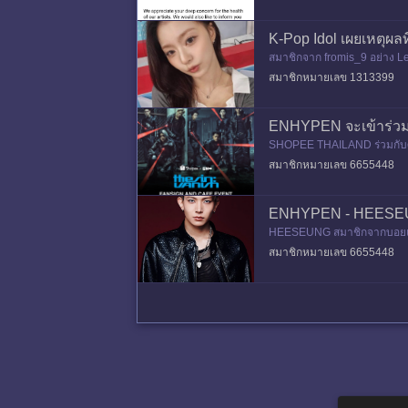
K-Pop Idol เผยเหตุผลท
สมาชิกจาก fromis_9 อย่าง Le
House Husband Season 2
สมาชิกหมายเลข 1313399
ENHYPEN จะเข้าร่ว
SHOPEE THAILAND ร่วมกับศิ
GN จะจัดขึ้นที่ Central World
สมาชิกหมายเลข 6655448
ENHYPEN - HEESEUNG
HEESEUNG สมาชิกจากบอยแบนด
และกำลังมาแรงในเกาหลีใต้เช่
สมาชิกหมายเลข 6655448