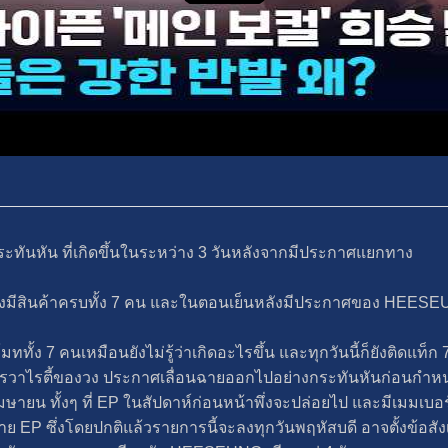
ันหัน ที่เกิดขึ้นในระหว่าง 3 วันหลังจากมีประกาศแยกทาง
่งมีสินค้าครบทั้ง 7 คน และในตอนเย็นหลังมีประกาศของ HEESE
ททั้ง 7 คนเหมือนยังไม่รู้ว่าเกิดอะไรขึ้น และทุกวันนี้ก็ยังติดแท็ก 
การวาไรตี้ของวง ประกาศเลื่อนฉายออกไปอย่างกระทันหันก่อนกำห
ยน ทั้งๆ ที่ EP ในสัปดาห์ก่อนหน้าพึ่งจะปล่อยไป และมีเมมเบอร์อยู
 EP ซึ่งโดยปกติแล้วรายการนี้จะลงทุกวันพฤหัสบดี อาจตั้งข้อสังเกตได