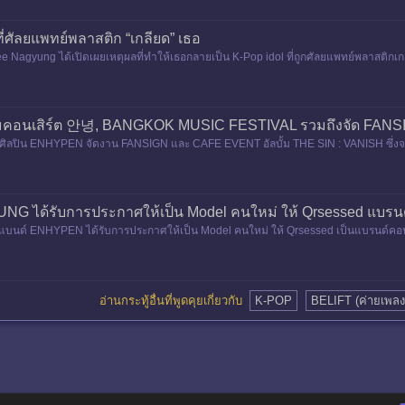
ี่ศัลยแพทย์พลาสติก “เกลียด” เธอ
e Nagyung ได้เปิดเผยเหตุผลที่ทำให้เธอกลายเป็น K-Pop idol ที่ถูกศัลยแพทย์พลาสติกเกา
มคอนเสิร์ต 안녕, BANGKOK MUSIC FESTIVAL รวมถึงจัด FANS
ลปิน ENHYPEN จัดงาน FANSIGN และ CAFE EVENT อัลบั้ม THE SIN : VANISH ซึ่งจะจ
 ชั้น 7 ทั้งนี้ HEESEUNG
 ได้รับการประกาศให้เป็น Model คนใหม่ ให้ Qrsessed แบรนด
์ ENHYPEN ได้รับการประกาศให้เป็น Model คนใหม่ ให้ Qrsessed เป็นแบรนด์คอนแทค
นกัน ข่าวดังกล่าวได้รับกา
อ่านกระทู้อื่นที่พูดคุยเกี่ยวกับ
K-POP
BELIFT (ค่ายเพลง