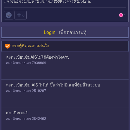
แก้ไขข้อความเมื่อ 12 มีนาคม 2569 เวลา 16:27:42 น.

0
1
Login
เพื่อตอบกระทู้
กระทู้ที่คุณอาจสนใจ
ลงทะเบียนซิมAISไม่ได้ต้องทําไงครับ
สมาชิกหมายเลข 7938869
ลงทะเบียนซิม AIS ไม่ได้ ขึ้นว่าไม่มีเลขที่ซิมนี้ในระบบ
สมาชิกหมายเลข 2519297
ais เปิดเบอร์
สมาชิกหมายเลข 2842462