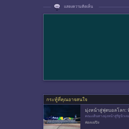
แสดงความคิดเห็น
กระทู้ที่คุณอาจสนใจ
มุ่งหน้าสู่ฟุตบอลโลก
คณะเดินทางมุ่งหน้าสู่รัฐนิว
BF แล้ว ทีมชาติบราซิลได้ออก
ล่องแม่ปิง