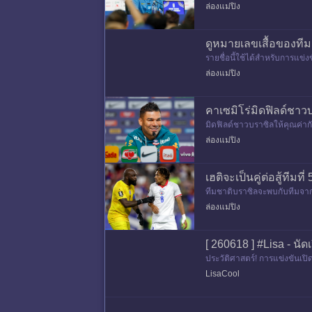
สัมภาษณ์กับสื่อเมื่อบ่ายวันศุกร
ล่องแม่ปิง
ดูหมายเลขเสื้อของทีม
รายชื่อนี้ใช้ได้สำหรับการแ
ล่านี้จะถูกนำมาใช้ในการแข่ง
ล่องแม่ปิง
คาเซมิโร่มิดฟิลด์ชาวบ
มิดฟิลด์ชาวบราซิลให้คุณค่า
สดงความคิดเห็นเกี่ยวกับความ
ล่องแม่ปิง
เฮติจะเป็นคู่ต่อสู้ที
ทีมชาติบราซิลจะพบกับทีมจากแค
โลกในวันศุกร์ที่ 19 นี้ เวลา 21
ล่องแม่ปิง
[ 260618 ] #Lisa - น
ประวัติศาสตร์! การแข่งขันเ
S" ได้กลายเป็นการแข่งขันฟุตบ
LisaCool