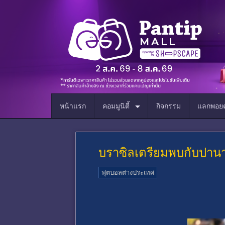
หน้าแรก
คอมมูนิตี้
กิจกรรม
แลกพอยต
บราซิลเตรียมพบกับปาน
ฟุตบอลต่างประเทศ