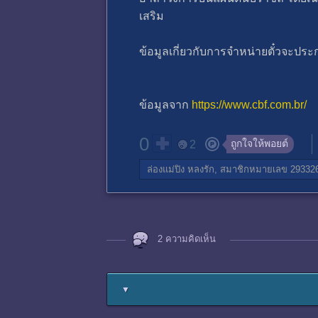
เสริม
ข้อมูลเกี่ยวกับการจำหน่ายตั๋วจะประกา
ข้อมูลจาก
https://www.cbf.com.br/
0
ถูกใจให้พอยต์
2
ล่องแม่ปิง
หลงรัก,
สมาชิกหมายเลข 29332
2 ความคิดเห็น
▼