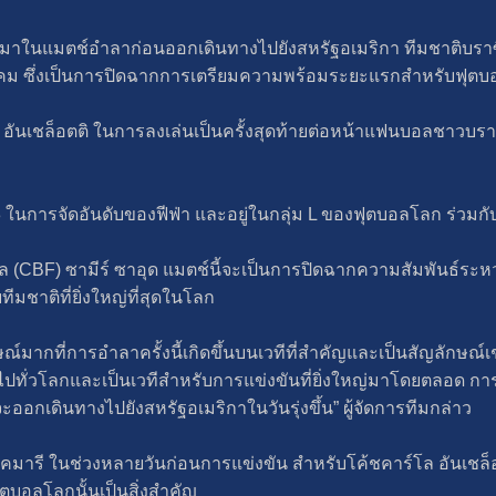
มาในแมตช์อำลาก่อนออกเดินทางไปยังสหรัฐอเมริกา ทีมชาติบราซ
ม ซึ่งเป็นการปิดฉากการเตรียมความพร้อมระยะแรกสำหรับฟุต
อันเชล็อตติ ในการลงเล่นเป็นครั้งสุดท้ายต่อหน้าแฟนบอลชาวบราซิ
 33 ในการจัดอันดับของฟีฟ่า และอยู่ในกลุ่ม L ของฟุตบอลโลก ร่วม
 (CBF) ซามีร์ ซาอุด แมตช์นี้จะเป็นการปิดฉากความสัมพันธ์ร
มชาติที่ยิ่งใหญ่ที่สุดในโลก
ณ์มากที่การอำลาครั้งนี้เกิดขึ้นบนเวทีที่สำคัญและเป็นสัญลักษณ
้จักไปทั่วโลกและเป็นเวทีสำหรับการแข่งขันที่ยิ่งใหญ่มาโดยตลอด
ะออกเดินทางไปยังสหรัฐอเมริกาในวันรุ่งขึ้น” ผู้จัดการทีมกล่าว
คมารี ในช่วงหลายวันก่อนการแข่งขัน สำหรับโค้ชคาร์โล อันเชล็
ตบอลโลกนั้นเป็นสิ่งสำคัญ