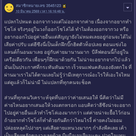
สมาชิกหมายเลข 3545123
10 มีนาคม 2569 เวลา 16:16:48 น.
แปลกไปหมด ออกจากวงแต่ไม่ออกจากค่าย เนื่องจากอยากทำ
โซโล่ จริงๆอยู่ในวงก็ออกโซโล่ได้ ทำไมต้องออกจากวง หรือ
อยากออกไปอยู่ค่ายอื่นแต่สัญญายังไม่หมดเลยอยู่ก่อนจะได้ไม่
เสียค่าปรับ แต่ฮีซึงนี่เป็นเด็กฝึกบิ๊กฮิตตัวท็อปเลย ตอนแข่งไอ
แลนด์ก็นอนมาเลย อยู่กับค่ายมานานมาก บีลีฟตอนนี้ก็อยู่ใน
เครือเดียวกัน เพื่อนๆก็ฝึกมาด้วยกัน ไม่น่าจะอยากจากไป แล้ว
มันเป็นประกาศที่กระทันหันมาก เร็วจนแฟนคลับเองยังตกใจ ที่
ผ่านมาเราไม่ได้ตามเลยไม่รู้ว่ามีเหตุการณ์อะไรให้เอะใจไหม
แต่ดูแล้วก็ไม่น่ามี ไม่แปลกที่ทุกคนจะช็อค
ส่วนที่ทุกคนวิเคราะห์จุดที่บอกว่าค่ายเสนอให้ นี่คิดว่าไม่มี
ค่ายไหนอยากเสนอให้วงแตกหรอก แอบคิดว่าฮีซึงน่าจะอยาก
ไปอยู่ค่ายอื่นแล้วทำโซโล่เองมากกว่า แต่ค่ายน่าจะยื้อไว้ก่อน
ถ้าอยากทำโซโล่ก็ทำด้วยกันดีกว่าไหมไรงี้ ค่ายคงไม่ยอม
ปล่อยหลุดไปง่ายๆ แต่เสียดายแทนวงมากๆ กำลังพีคเลย เค้า
เป็นเสียงหลักของวงเลยด้วย บีบมือเอนจีนนะคะ ปวดใจแทน