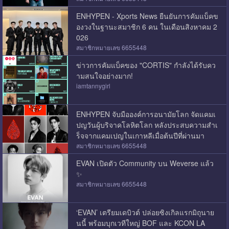
ENHYPEN - Xports News ยืนยันการคัมแบ็คข
องวงในฐานะสมาชิก 6 คน ในเดือนสิงหาคม 2
026
สมาชิกหมายเลข 6655448
ข่าวการคัมแบ็คของ "CORTIS" กำลังได้รับคว
ามสนใจอย่างมาก!
iamtannygirl
ENHYPEN จับมือองค์การอนามัยโลก จัดแคมเ
ปญวันผู้บริจาคโลหิตโลก หลังประสบความสำเ
ร็จจากแคมเปญในเกาหลีเมื่อต้นปีที่ผ่านมา
สมาชิกหมายเลข 6655448
EVAN เปิดตัว Community บน Weverse แล้ว
✨
สมาชิกหมายเลข 6655448
‘EVAN’ เตรียมเดบิวต์ ปล่อยซิงเกิลแรกมิถุนาย
นนี้ พร้อมบุกเวทีใหญ่ BOF และ KCON LA