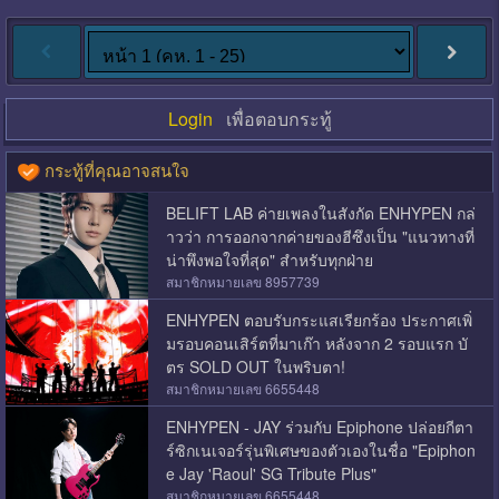
Login
เพื่อตอบกระทู้
กระทู้ที่คุณอาจสนใจ
BELIFT LAB ค่ายเพลงในสังกัด ENHYPEN กล่
าวว่า การออกจากค่ายของฮีซึงเป็น "แนวทางที่
น่าพึงพอใจที่สุด" สำหรับทุกฝ่าย
สมาชิกหมายเลข 8957739
ENHYPEN ตอบรับกระแสเรียกร้อง ประกาศเพิ่
มรอบคอนเสิร์ตที่มาเก๊า หลังจาก 2 รอบแรก บั
ตร SOLD OUT ในพริบตา!
สมาชิกหมายเลข 6655448
ENHYPEN - JAY ร่วมกับ Epiphone ปล่อยกีตา
ร์ซิกเนเจอร์รุ่นพิเศษของตัวเองในชื่อ "Epiphon
e Jay 'Raoul' SG Tribute Plus"
สมาชิกหมายเลข 6655448