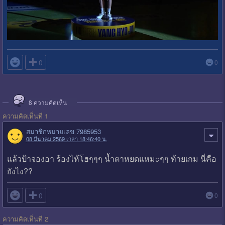

0
0
8
ความคิดเห็น
ความคิดเห็นที่ 1
สมาชิกหมายเลข 7985953
08 มีนาคม 2569 เวลา 18:46:40 น.
แล้วป้าจองอา ร้องไห้โฮๆๆๆ น้ำตาหยดแหมะๆๆ ท้ายเกม นี่คือ
ยังไง??

0
0
ความคิดเห็นที่ 2