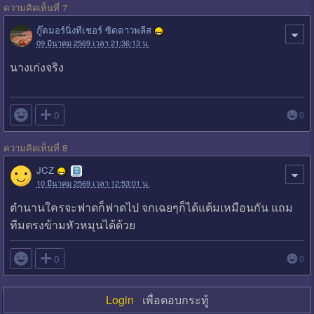
ความคิดเห็นที่ 7
กู๊ดมอร์นิ่งทีเชอร์ ซิดดาวพลีส
09 มีนาคม 2569 เวลา 21:36:13 น.
นางเก่งจริง

0
0
ความคิดเห็นที่ 8
JCZ
10 มีนาคม 2569 เวลา 12:53:01 น.
ตำนานใครจะฟาดก็ฟาดไป จกเฉยๆก็ได้แต้มเหมือนกัน แถม
ทีมตรงข้ามหัวหมุนได้ด้วย

0
0
Login
เพื่อตอบกระทู้