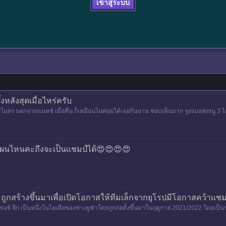
เข้าสู่ระบบ
งหลังสุดเมื่อไหร่ครับ
มสโมสร นอกจากแมทช์ เมื่อคืน ก็เหมือนไม่ค่อยได้เจอกันนาน ชอบเห็นมาก จูvsบอสvsนู 
แผนไหนคะถึงจะเป็นแชมป์ได้😍😍😍😍
 ถูกสร้างขึ้นมาเพื่อเปิดโอกาสให้ทีมเล็กจากยุโรปมีโอกาสคว้าแชมป
นซ์ ลีก เป็นหนึ่งในไอเดียของทางยูฟ่าโดยถูกก่อตั้งขึ้นมาในฤดูกาล 2021/2022 โดยเ
่า ยูโรปา ลีก เหต