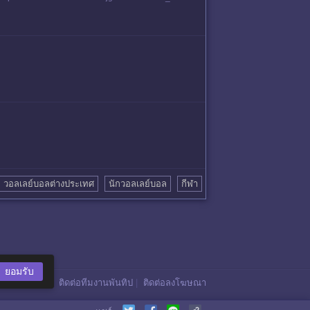
วอลเลย์บอลต่างประเทศ
นักวอลเลย์บอล
กีฬา
ยอมรับ
ติดต่อทีมงานพันทิป
|
ติดต่อลงโฆษณา