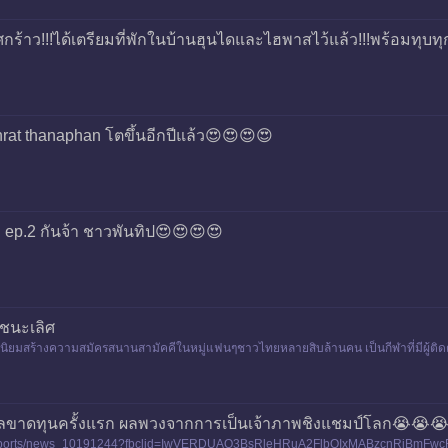
ร้าว!!!ได้เตรียมที่พักในบ้านฮุนไดและไฮพาสไว้แล้ว!!!พร้อมทุบท
rat thanaphan โตขึ้นอีกปีแล้ว😍😍😍😍
 ep.2 กันจ้า ชาวพันทิป😍😍😍😍
ชนะเลิศ
ามหานิยมสร้างความสมัครสนานสามัคคีในหมู่แฟนๆชาวไทยหลายสิบล้านคน เป็นกีฬาที่มีผู้ติ
ดุลขาดทุนครั้งแรก ผลพวงจากการเป็นเจ้าภาพชิงแชมป์โลก😭😭
.th/sports/news_10191244?fbclid=IwVERDUAQ3BsRleHRuA2FlbQIxMABzcnRjB