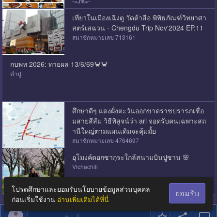
-=Jfk=-
เที่ยวในเมืองเฉิงตู วัดต้าสือ พิพิธภัณฑ์วิทยาศา
สตร์เสฉวน - Chengdu Trip Nov'2024 EP.11
สมาชิกหมายเลข 713161
กบพท 2026: ทายผล 13/6/69🦀🦀
ตำปู
ศึกษาดีๆ แดงฝั่งตะวันออกขาดราชปรารภเชื่อ
มสายสีส้ม วิธีพิสูจน์ว่า arl จอดรับคนเฉพาะสถ
านีใหญ่ตามแผนเดิมจะคุ้มมั้ย
สมาชิกหมายเลข 4764697
อุโมงค์ดอกซากุระใกล้สนามบินปูซาน 🌸
Vichachill
โปรดศึกษาและยอมรับนโยบายข้อมูลส่วนบุคคล
ยอมรับ
ก่อนเริ่มใช้งาน
อ่านเพิ่มเติมได้ที่นี่