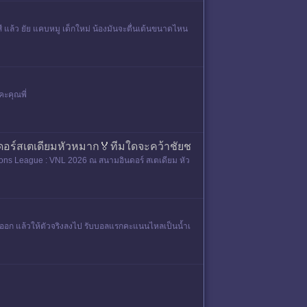
สี แล้ว ยัย แคบหมู เด็กใหม่ น้องมันจะตื่นเต้นขนาดไหน
คะคุณพี่
ดอร์สเตเดียมหัวหมาก🏅ทีมใดจะคว้าชัยช
 Nations League : VNL 2026 ณ สนามอินดอร์ สเตเดียม หัว
เราออก แล้วให้ตัวจริงลงไป รับบอลแรกคะแนนไหลเป็นน้ำเ