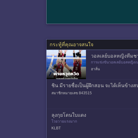
กระทู้ที่คุณอาจสนใจ
วอลเลย์บอลหญิงทีมชาต
การแข่งขันวอลเลย์บอลหญิงเนชั
มื่อวันที่ 17 มิ.ย. 69 ที่ผ่านมา
ฮาลั่น
ชิน มีรายชื่อเป็นผู้ฝึกสอน จะได้เห็นข้
สมาชิกหมายเลข 843515
ลุงกุยโดนใบแดง
โวยวายแรงมาก
KLBT