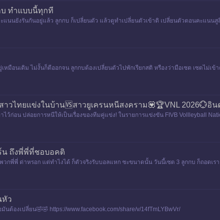
บ ทำแบบนี้ทุกที
แนนยังรันกันอยู่แล้ว ลูกกบ ก็เปลี่ยนตัว แล้วดูทำเปลี่ยนตัวเข้าดิ เปลี่ยนตัวตอนคะแนนสู
รั
หมือนเดิม ไม่งั้นก็ตีออกจน ลูกกบต้องเปลี่ยนตัวไปพักเรียกสติ หรืองว่ามือเซต เซตไม่เข้า
ม💖สาวไทยแข่งในบ้าน🆚สาวยูเครนหนีสงคราม💟🏆VNL 2026💮อิน
้นเอาไว้ก่อน ปล่อยการหนีให้เป็นเรื่องของทีมคู่แข่ง! ในรายการแข่งขัน FIVB Vollleyball
 ถึงพี่พี่ที่ชอบอคติ
พวกพี่พี่ ด่าหรอก แต่ทำไงได้ ก็ตัวจริงรับบอลแหก ซะขนาดนั้น วันนี้เซต 3 ลูกกบ ก็ถอด
นหัว
ือมันต้องเปลี่ยน🤣🤣 https://www.facebook.com/share/v/14fTmLYBwVr/