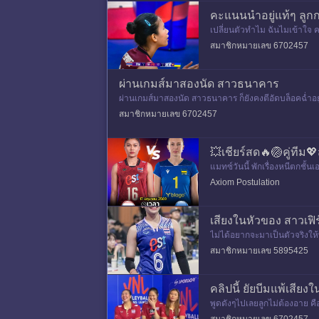
คะแนนนำอยู่แท้ๆ ลูกก
เปลี่ยนตัวทำไม ฉันไมเข้าใจ คะ
อันนี้ฉันไม่โทษน้องค่ะ อิลูกกบ 
สมาชิกหมายเลข 6702457
ผ่านเกมส์มาสองนัด สาวธนาคาร
ผ่านเกมส์มาสองนัด สาวธนาคาร ก็ยังคงตีอัดบล็อคฉ่ำอยู่เ
สมาชิกหมายเลข 6702457
💥เชียร์สด🔥🏐คู่ที
แมทซ์วันนี้ พักเรื่องหนีตกชั
นะ🔥🔥🔥
หมา
Axiom Postulation
เสียงในหัวของ สาวเฟิร์น
ไม่ได้อยากจะมาเป็นตัวจริงให้
ลยค่ะ
สมาชิกหมายเลข 5895425
คลิปนี้ ยัยบีมแพ้เสียงใ
พูดดังๆไปเลยลูกไม่ต้องอาย ค