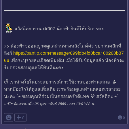
สวัสดีค่ะ ท่าน xir007 น้องฟ้ายินดีให้บริการค่ะ
>> น้องฟ้าขออนุญาตดูแลผ่านทางหลังไมค์ค่ะ รบกวนคลิกที่
ลิงก์
https://pantip.com/message/699fdb4fd0bca100260b37
66
เพื่อระบุรายละเอียดเพิ่มเติม เมื่อได้รับข้อมูลแล้ว น้องฟ้าจะ
รีบตรวจสอบดูแลให้ทันทีนะคะ
ᰔᩚ เราห่วงใยในประสบการณ์การใช้งานของท่านเสมอ 📝
หากมีอะไรให้ดูแลเพิ่มเติม เราพร้อมดูแลท่านตลอดเวลาเลย
นะคะ ˚⋆ ขอบคุณที่ร่วมเป็นครอบครัวดีแทค 💙 สวัสดีค่ะ ⋆˚
แก้ไขข้อความเมื่อ 26 กุมภาพันธ์ 2569 เวลา 13:01:22 น.

0
0