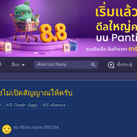
์
อื่นๆ
ตั้งกระทู้
ังไม่เปิดสัญญาณให้ครับ
D
AIS Cloud+ (App)
AIS eService
สมาชิกหมายเลข 8357164