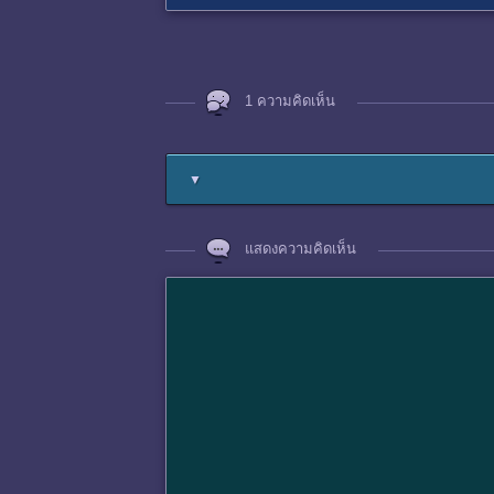
1 ความคิดเห็น
▼
แสดงความคิดเห็น