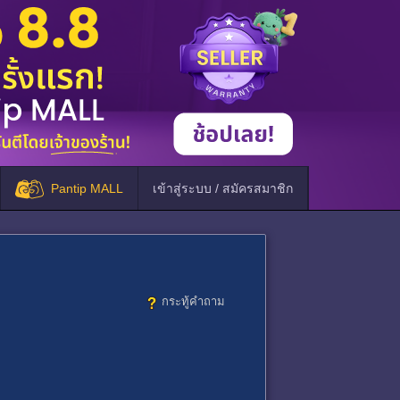
Pantip MALL
เข้าสู่ระบบ / สมัครสมาชิก
กระทู้คำถาม