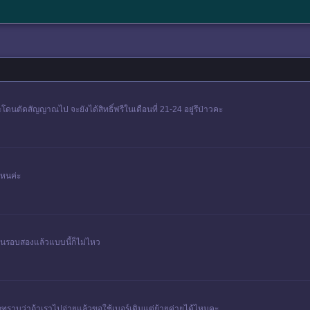
ตัดสัญญาณไป จะยังได้สิทธิ์ฟรีในเดือนที่ 21-24 อยู่รึป่าวคะ
ไหนค่ะ
ีกเป็นรอบสองแล้วแบบนี้ก็ไม่ไหว
ทราบว่าถ้าเราไปจ่ายแล้วขอใช้เบอร์เดิมแต่ย้ายค่ายได้ไหมคะ